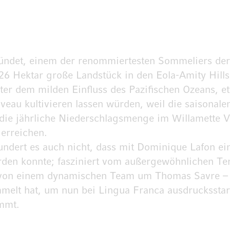
ndet, einem der renommiertesten Sommeliers der 
 26 Hektar große Landstück in den Eola-Amity Hills 
r dem milden Einfluss des Pazifischen Ozeans, et
eau kultivieren lassen würden, weil die saisonale
ie jährliche Niederschlagsmenge im Willamette 
 erreichen.
undert es auch nicht, dass mit Dominique Lafon e
den konnte; fasziniert vom außergewöhnlichen Terr
n von einem dynamischen Team um Thomas Savre – e
lt hat, um nun bei Lingua Franca ausdrucksstark
mmt.