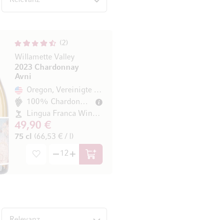
2
Willamette Valley
2023 Chardonnay
Avni
Oregon, Vereinigte Staaten
100% Chardonnay
Lingua Franca Winery
49,90 €
75 cl
(66,53 € / l)
In den Warenkorb
nten