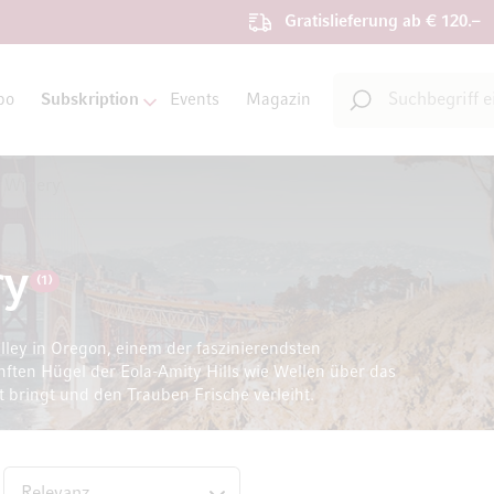
Gratislieferung ab € 120.–
Suche
bo
Subskription
Events
Magazin
Suche
a Winery
ry
(1)
lley in Oregon, einem der faszinierendsten
nften Hügel der Eola-Amity Hills wie Wellen über das
 bringt und den Trauben Frische verleiht.
op