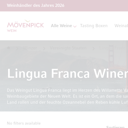
Weinhändler des Jahres 2026
Zur Startseite
Alle Weine
Tasting Boxen
Weina
Startseite
Winzer
Vereinigte Staaten
Lingua Franc
Lingua Franca Wine
Das Weingut Lingua Franca liegt im Herzen des Willamette Va
Weinbaugebiete der Neuen Welt. Es ist ein Ort, an dem die sa
Land rollen und der feuchte Ozeannebel den Reben kühle Luft
No filters available
T
Sortieren