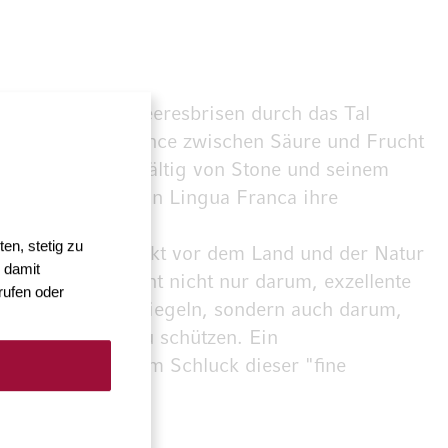
it, die kühle Meeresbrisen durch das Tal
nd eine feine Balance zwischen Säure und Frucht
e Rebstöcke, sorgfältig von Stone und seinem
die den Weinen von Lingua Franca ihre
en, stetig zu
n, was den Respekt vor dem Land und der Natur
 damit
 verankert: Es geht nicht nur darum, exzellente
rufen oder
Rebbergs widerspiegeln, sondern auch darum,
 Generationen zu schützen. Ein
 das sich in jedem Schluck dieser "fine