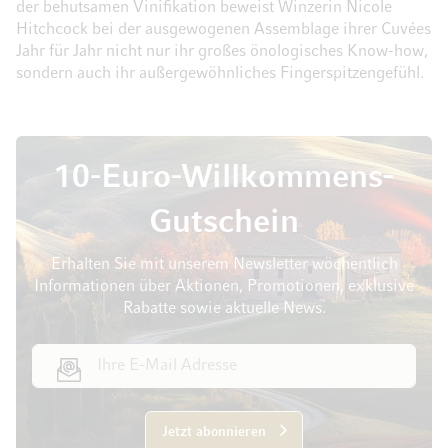
der behutsamen Vinifikation beweist Winzerin Nicole
Hitchcock bei der ausgewogenen Assemblage ihrer Cuvées
Jahr für Jahr nicht nur ihr großes önologisches Know-how,
sondern auch ihr außergewöhnliches Fingerspitzengefühl.
10-Euro-Willkommens-
Gutschein
Erhalten Sie mit unserem Newsletter wöchentlich
Informationen über Aktionen, Promotionen, exklusive
Rabatte sowie aktuelle News.
E-Mail Adresse
Jetzt abonnieren