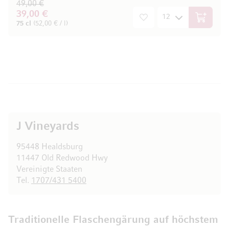
49,00 €
39,00 €
In den W
75 cl
(52,00 € / l)
J Vineyards
95448 Healdsburg
11447 Old Redwood Hwy
Vereinigte Staaten
Tel.
1707/431 5400
Traditionelle Flaschengärung auf höchstem