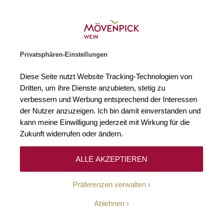
Weinhändler des Jahres 2026
Zur Startseite
SUCHE
WARENKORB
Minicart
Privatsphären-Einstellungen
Startseite
Winzer
Vereinigte Staaten
J Vineyards
Diese Seite nutzt Website Tracking-Technologien von
Dritten, um ihre Dienste anzubieten, stetig zu
J Vineyards
(1)
verbessern und Werbung entsprechend der Interessen
der Nutzer anzuzeigen. Ich bin damit einverstanden und
kann meine Einwilligung jederzeit mit Wirkung für die
Seit der Gründung im Jahr 1986 hat sich J Vineyards & Winery einen
Ruf als einer der führenden Schaumweinproduzenten in Kalifornien
Zukunft widerrufen oder ändern.
erarbeitet. Insbesondere für ihr feines Aromenspiel und ihre
ausgeprägte Eleganz sind die Weine aus Sonoma County weithin
bekannt.
ALLE AKZEPTIEREN
Präferenzen verwalten
Filtern
Sortieren
Ablehnen