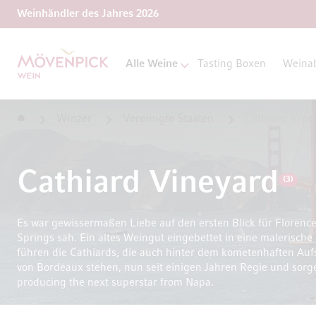
Weinhändler des Jahres 2026
Zur Startseite
Alle Weine
Tasting Boxen
Weina
Startseite
Winzer
Vereinigte Staaten
Cathiard Vine
Cathiard Vineyard
(3)
Es war gewissermaßen Liebe auf den ersten Blick für Florence 
Springs sah. Ein altes Weingut eingebettet in eine maleris
führen die Cathiards, die auch hinter dem kometenhaften Aufs
von Bordeaux stehen, nun seit einigen Jahren Regie und sorge
producing the next superstar from Napa.