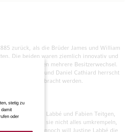
885 zurück, als die Brüder James und William
ten. Die beiden waren ziemlich innovativ und
tion und es folgten mehrere Besitzerwechsel.
 durch Florence und Daniel Cathiard herrscht
zur voller Blüte gebracht werden.
en, stetig zu
 damit
king sind Justine Labbé und Fabien Teitgen,
rufen oder
gie verfügt, will sie nicht alles umkrempeln,
em Jahr 1980. Dennoch will Justine Labbé die