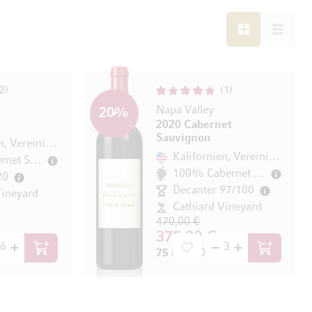
LISTE
LISTE
2
1
Napa Valley
20
%
2020 Cabernet
Sauvignon
Kalifornien, Vereinigte Staaten
Kalifornien, Vereinigte Staaten
60% Cabernet Sauvignon
100% Cabernet Sauvignon
20
Decanter 97/100
Vineyard
Cathiard Vineyard
470,00 €
375,00 €
 / l)
75 cl
(500,00 € / l)
In den Warenkorb
In den Wa