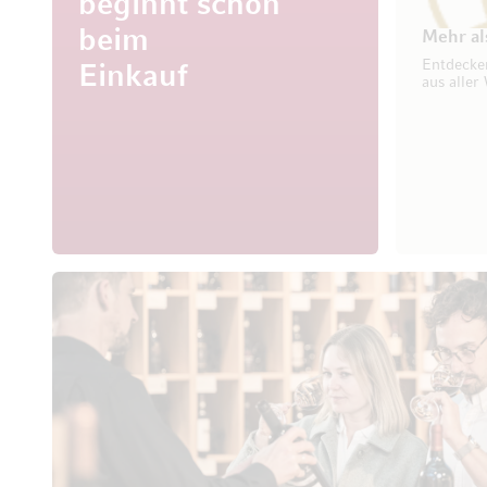
beginnt schon
beim
Mehr al
Entdecke
Einkauf
aus aller 