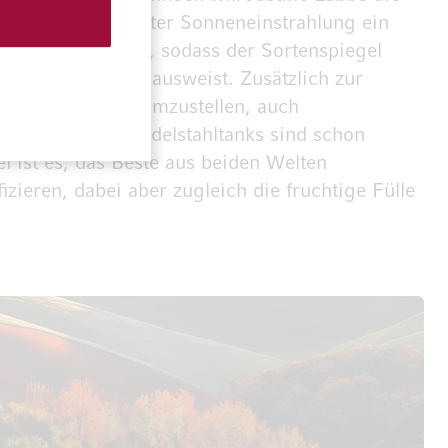
Auswirkung direkter Sonneneinstrahlung ein
 herausgenommen, sodass der Sortenspiegel
 Cabernet Franc ausweist. Zusätzlich zur
ogischen Anbau umzustellen, auch
nge: Modernste Edelstahltanks sind schon
 ist es, das Beste aus beiden Welten
zieren, dabei aber zugleich die fruchtige Fülle