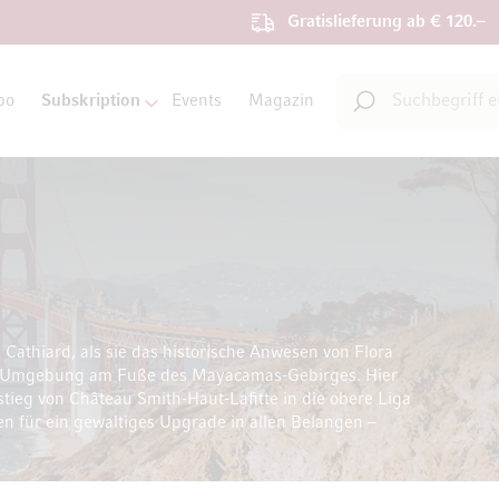
Gratislieferung ab € 120.–
Suche
bo
Subskription
Events
Magazin
Suche
yard
Cathiard, als sie das historische Anwesen von Flora
che Umgebung am Fuße des Mayacamas-Gebirges. Hier
tieg von Château Smith-Haut-Lafitte in die obere Liga
n für ein gewaltiges Upgrade in allen Belangen –