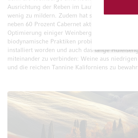
Ausrichtung der Reben im Laufe der Zeit von N
wenig zu mildern. Zudem hat sie bereits eine
neben 60 Prozent Cabernet aktuell nur noch 25 
Optimierung einiger Weinbergsparzellen hat Ju
biodynamische Praktiken probiert sie aus. Zude
installiert worden und auch das lange Hufeisen
miteinander zu verbinden: Weine aus niedrigen E
und die reichen Tannine Kaliforniens zu bewahr