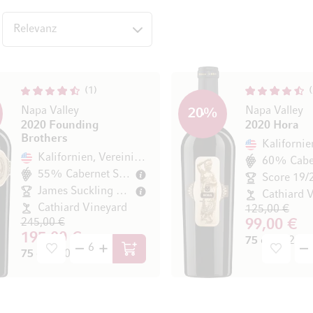
op
1
Napa Valley
Napa Valley
20
%
2020 Founding
2020 Hora
Brothers
Kalifornien, Vereinigte Staaten
55% Cabernet Sauvignon
Score 19/
James Suckling 94/100
Cathiard 
Cathiard Vineyard
125,00 €
245,00 €
99,00 €
195,00 €
75 cl
(132,00 €
75 cl
(260,00 € / l)
In den Warenkorb