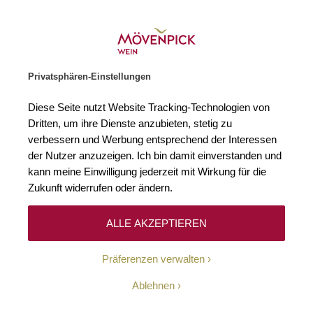
Gratislieferung ab € 120.–
Zur Startseite
SUCHE
WARENKORB
Minicart
Privatsphären-Einstellungen
Startseite
Winzer
Vereinigte Staaten
Cathiard Vineyard
Diese Seite nutzt Website Tracking-Technologien von
Dritten, um ihre Dienste anzubieten, stetig zu
Cathiard Vineyard
(3)
verbessern und Werbung entsprechend der Interessen
der Nutzer anzuzeigen. Ich bin damit einverstanden und
kann meine Einwilligung jederzeit mit Wirkung für die
Es war gewissermaßen Liebe auf den ersten Blick für Florence
Cathiard, als sie das historische Anwesen von Flora Springs sah. Ein
Zukunft widerrufen oder ändern.
altes Weingut eingebettet in eine malerische Umgebung am Fuße des
Mayacamas-Gebirges. Hier führen die Cathiards, die auch hinter dem
kometenhaften Aufstieg von Château Smith-Haut-Lafitte in die obere
ALLE AKZEPTIEREN
Liga von Bordeaux stehen, nun seit einigen Jahren Regie und sorgen
für ein gewaltiges Upgrade in allen Belangen – producing the next
Präferenzen verwalten
superstar from Napa.
Ablehnen
Filtern