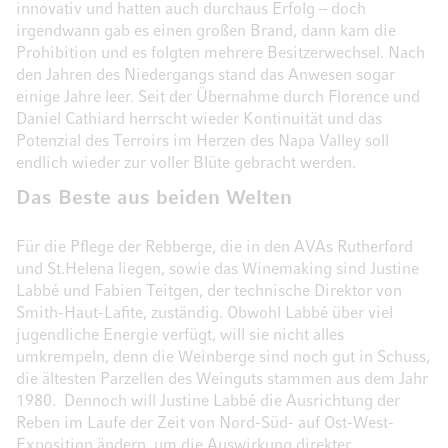
innovativ und hatten auch durchaus Erfolg – doch
irgendwann gab es einen großen Brand, dann kam die
Prohibition und es folgten mehrere Besitzerwechsel. Nach
den Jahren des Niedergangs stand das Anwesen sogar
einige Jahre leer. Seit der Übernahme durch Florence und
Daniel Cathiard herrscht wieder Kontinuität und das
Potenzial des Terroirs im Herzen des Napa Valley soll
endlich wieder zur voller Blüte gebracht werden.
Das Beste aus beiden Welten
Für die Pflege der Rebberge, die in den AVAs Rutherford
und St.Helena liegen, sowie das Winemaking sind Justine
Labbé und Fabien Teitgen, der technische Direktor von
Smith-Haut-Lafite, zuständig. Obwohl Labbé über viel
jugendliche Energie verfügt, will sie nicht alles
umkrempeln, denn die Weinberge sind noch gut in Schuss,
die ältesten Parzellen des Weinguts stammen aus dem Jahr
1980. Dennoch will Justine Labbé die Ausrichtung der
Reben im Laufe der Zeit von Nord-Süd- auf Ost-West-
Exposition ändern, um die Auswirkung direkter