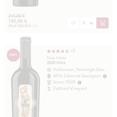
245,00 €
195,00 €
In den W
75 cl
(260,00 € / l)
2
20
%
Napa Valley
2020 Hora
Kalifornien, Vereinigte Staaten
60% Cabernet Sauvignon
Score 19/20
Cathiard Vineyard