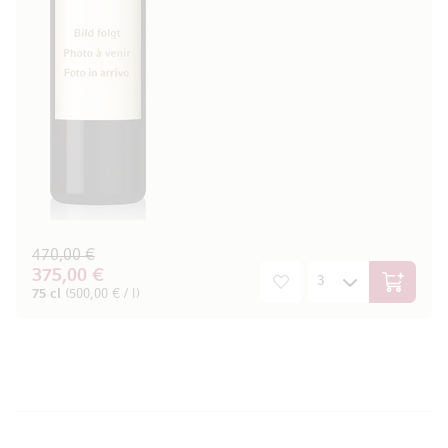
470,00 €
375,00 €
In den W
75 cl
(500,00 € / l)