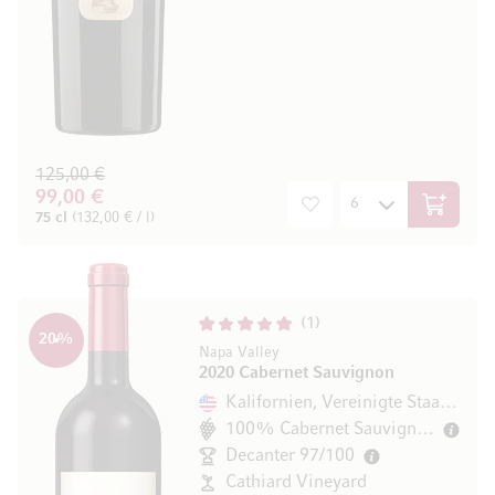
125,00 €
99,00 €
In den W
75 cl
(132,00 € / l)
1
20
%
Napa Valley
2020 Cabernet Sauvignon
Kalifornien, Vereinigte Staaten
100% Cabernet Sauvignon
Decanter 97/100
Cathiard Vineyard