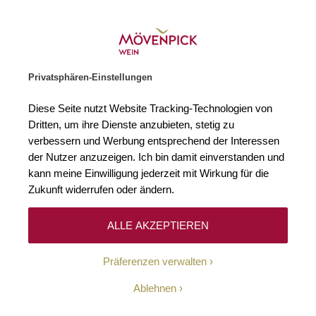
Weinhändler des Jahres 2026
Zur Startseite
SUCHE
WARENKORB
Minicart
Privatsphären-Einstellungen
Startseite
Winzer
Diese Seite nutzt Website Tracking-Technologien von
Dritten, um ihre Dienste anzubieten, stetig zu
verbessern und Werbung entsprechend der Interessen
Keine Ergebnisse
der Nutzer anzuzeigen. Ich bin damit einverstanden und
kann meine Einwilligung jederzeit mit Wirkung für die
Zukunft widerrufen oder ändern.
10-Euro-Willkommens-
ALLE AKZEPTIEREN
Gutschein
Präferenzen verwalten
Erhalten Sie mit unserem Newsletter wöchentlich
Ablehnen
Informationen über Aktionen, Promotionen, exklusive
Rabatte sowie aktuelle News.