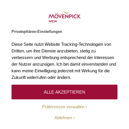
Gratislieferung ab € 120.–
Zur Startseite
SUCHE
WARENKORB
Minicart
Privatsphären-Einstellungen
Startseite
Winzer
Südafrika
Diese Seite nutzt Website Tracking-Technologien von
Dritten, um ihre Dienste anzubieten, stetig zu
Südafrika
verbessern und Werbung entsprechend der Interessen
der Nutzer anzuzeigen. Ich bin damit einverstanden und
kann meine Einwilligung jederzeit mit Wirkung für die
Zukunft widerrufen oder ändern.
ALLE AKZEPTIEREN
Präferenzen verwalten
Ablehnen