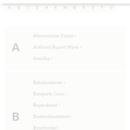
A
B
C
D
H
K
M
N
R
S
T
V
Allesverloren Estate ›
A
Anthonij Rupert Wyne ›
Anwilka ›
Babylonstoren ›
Benguela Cove ›
Beyerskloof ›
B
Boekenhoutskloof ›
Boschendal ›