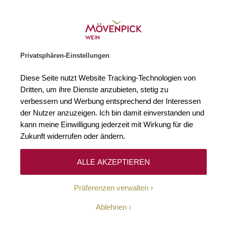
Weinhändler des Jahres 2026
Zur Startseite
SUCHE
WARENKORB
Minicart
Privatsphären-Einstellungen
Startseite
Winzer
Diese Seite nutzt Website Tracking-Technologien von
Dritten, um ihre Dienste anzubieten, stetig zu
verbessern und Werbung entsprechend der Interessen
Keine Ergebnisse
der Nutzer anzuzeigen. Ich bin damit einverstanden und
kann meine Einwilligung jederzeit mit Wirkung für die
Zukunft widerrufen oder ändern.
10-Euro-Willkommens-
ALLE AKZEPTIEREN
Gutschein
Präferenzen verwalten
Erhalten Sie mit unserem Newsletter wöchentlich
Ablehnen
Informationen über Aktionen, Promotionen, exklusive
Rabatte sowie aktuelle News.