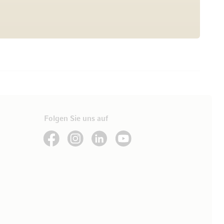
Folgen Sie uns auf
See our Facebook
See our Instagram account
See our LinkedIn
See our YouTube channel