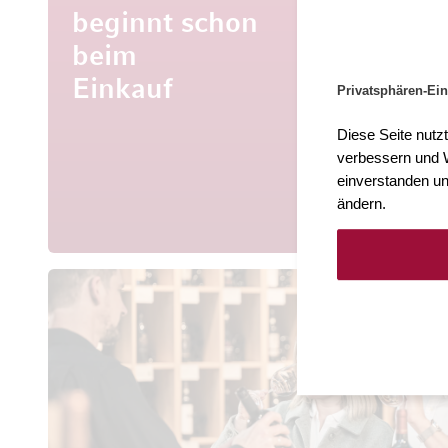
beginnt schon
beim
Mehr al
Entdecke
Einkauf
Privatsphären-Ein
aus aller 
Diese Seite nutz
verbessern und W
einverstanden un
ändern.