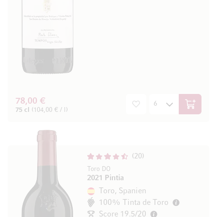
78,00 €
In den W
75 cl
(104,00 € / l)
20
Toro DO
2021 Pintia
Toro, Spanien
100% Tinta de Toro
Score 19.5/20