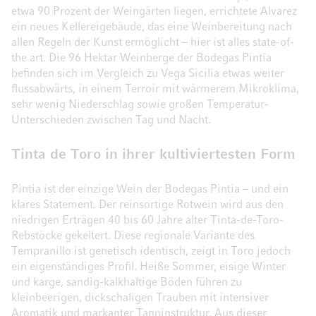
etwa 90 Prozent der Weingärten liegen, errichtete Alvarez
ein neues Kellereigebäude, das eine Weinbereitung nach
allen Regeln der Kunst ermöglicht – hier ist alles state-of-
the art. Die 96 Hektar Weinberge der Bodegas Pintia
befinden sich im Vergleich zu Vega Sicilia etwas weiter
flussabwärts, in einem Terroir mit wärmerem Mikroklima,
sehr wenig Niederschlag sowie großen Temperatur-
Unterschieden zwischen Tag und Nacht.
Tinta de Toro in ihrer kultiviertesten Form
Pintia ist der einzige Wein der Bodegas Pintia – und ein
klares Statement. Der reinsortige Rotwein wird aus den
niedrigen Erträgen 40 bis 60 Jahre alter Tinta-de-Toro-
Rebstöcke gekeltert. Diese regionale Variante des
Tempranillo ist genetisch identisch, zeigt in Toro jedoch
ein eigenständiges Profil. Heiße Sommer, eisige Winter
und karge, sandig-kalkhaltige Böden führen zu
kleinbeerigen, dickschaligen Trauben mit intensiver
Aromatik und markanter Tanninstruktur. Aus dieser