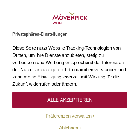
Gratislieferung ab € 120.–
Zur Startseite
SUCHE
WARENKORB
Minicart
Privatsphären-Einstellungen
Startseite
Winzer
Spanien
Pintia - Vega Sicilia
Diese Seite nutzt Website Tracking-Technologien von
Dritten, um ihre Dienste anzubieten, stetig zu
Pintia - Vega Sicilia
verbessern und Werbung entsprechend der Interessen
der Nutzer anzuzeigen. Ich bin damit einverstanden und
kann meine Einwilligung jederzeit mit Wirkung für die
Zukunft widerrufen oder ändern.
ALLE AKZEPTIEREN
Die Bodegas Pintia ist die kultivierte Antwort
Präferenzen verwalten
derKultbodega Vega Sicilia auf die archaische Kraft der DO
Toro DO. Was Pintia besonders macht, ist die Verbindung
Ablehnen
zweier Welten: die ungebändigte Energie der
autochthonen Sorte Tinta de Toro und die kompromisslose