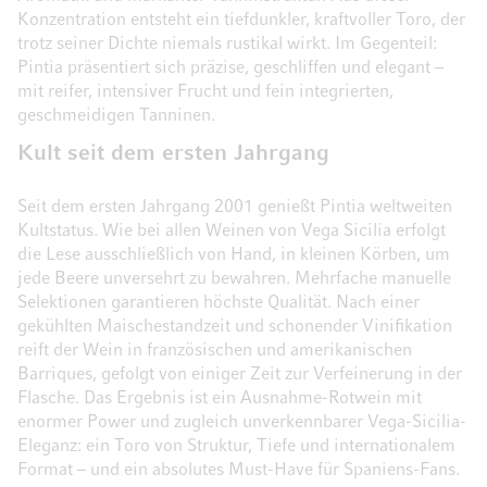
Konzentration entsteht ein tiefdunkler, kraftvoller Toro, der
trotz seiner Dichte niemals rustikal wirkt. Im Gegenteil:
Pintia präsentiert sich präzise, geschliffen und elegant –
mit reifer, intensiver Frucht und fein integrierten,
geschmeidigen Tanninen.
Kult seit dem ersten Jahrgang
Seit dem ersten Jahrgang 2001 genießt Pintia weltweiten
Kultstatus. Wie bei allen Weinen von Vega Sicilia erfolgt
die Lese ausschließlich von Hand, in kleinen Körben, um
jede Beere unversehrt zu bewahren. Mehrfache manuelle
Selektionen garantieren höchste Qualität. Nach einer
gekühlten Maischestandzeit und schonender Vinifikation
reift der Wein in französischen und amerikanischen
Barriques, gefolgt von einiger Zeit zur Verfeinerung in der
Flasche. Das Ergebnis ist ein Ausnahme-Rotwein mit
enormer Power und zugleich unverkennbarer Vega-Sicilia-
Eleganz: ein Toro von Struktur, Tiefe und internationalem
Format – und ein absolutes Must-Have für Spaniens-Fans.