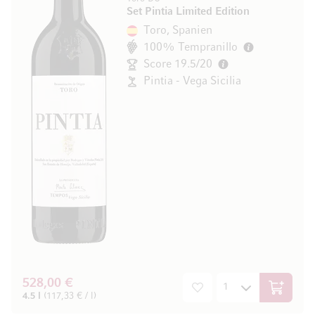
Set Pintia Limited Edition
Toro, Spanien
100% Tempranillo
Score 19.5/20
Pintia - Vega Sicilia
528,00 €
In den W
4.5 l
(117,33 € / l)