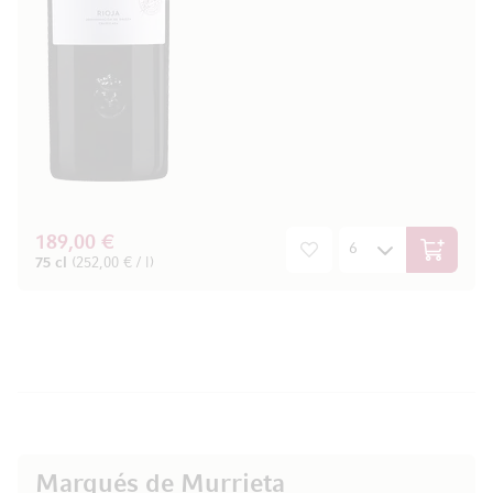
189,00 €
In den W
75 cl
(252,00 € / l)
Marqués de Murrieta