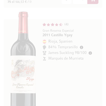
In den W
75 cl
(66,53 € / l)
4
Gran Reserva Especial
2011 Castillo Ygay
Rioja, Spanien
84% Tempranillo
James Suckling 98/100
Marqués de Murrieta