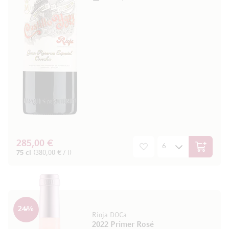
285,00 €
In den W
75 cl
(380,00 € / l)
24
%
Rioja DOCa
2022 Primer Rosé