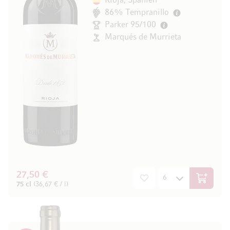
Rioja, Spanien
86% Tempranillo
Parker 95/100
Marqués de Murrieta
27,50 €
In den W
75 cl
(36,67 € / l)