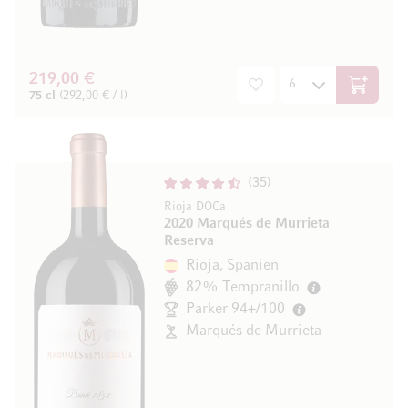
219,00 €
In den W
75 cl
(292,00 € / l)
35
Rioja DOCa
2020 Marqués de Murrieta
Reserva
Rioja, Spanien
82% Tempranillo
Parker 94+/100
Marqués de Murrieta