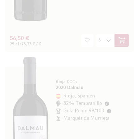
56,50 €
In den W
75 cl
(75,33 € / l)
Rioja DOCa
2020 Dalmau
Rioja, Spanien
82% Tempranillo
Guía Peñín 99/100
Marqués de Murrieta