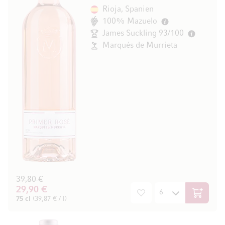
Rioja, Spanien
100% Mazuelo
James Suckling 93/100
Marqués de Murrieta
39,80 €
29,90 €
In den W
75 cl
(39,87 € / l)