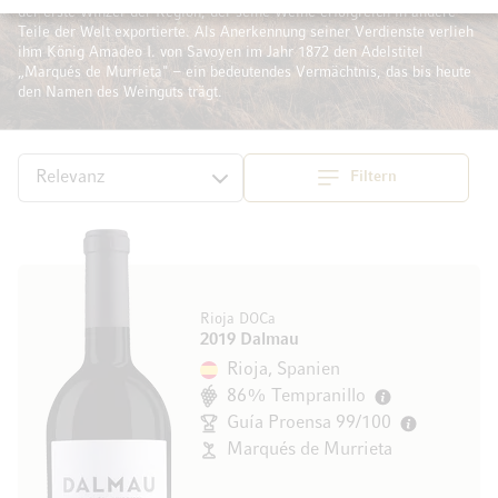
der erste Winzer der Region, der seine Weine erfolgreich in andere
Teile der Welt exportierte. Als Anerkennung seiner Verdienste verlieh
ihm König Amadeo I. von Savoyen im Jahr 1872 den Adelstitel
„Marqués de Murrieta" – ein bedeutendes Vermächtnis, das bis heute
den Namen des Weinguts trägt.
Filtern
Top
Sortieren
Rioja DOCa
2019 Dalmau
Rioja, Spanien
86% Tempranillo
Guía Proensa 99/100
Marqués de Murrieta