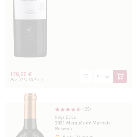
178,00 €
In den W
75 cl
(237,33 € / l)
35
Rioja DOCa
2021 Marqués de Murrieta
Reserva