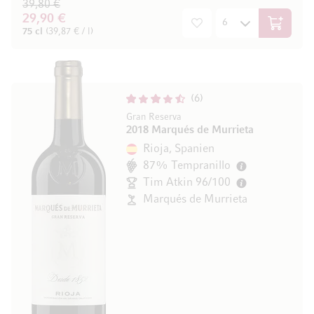
39,80 €
29,90 €
In den W
75 cl
(39,87 € / l)
6
Gran Reserva
2018 Marqués de Murrieta
Rioja, Spanien
87% Tempranillo
Tim Atkin 96/100
Marqués de Murrieta