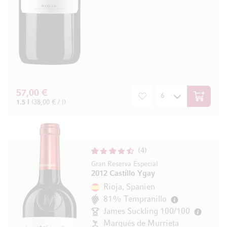
57,00 €
In den W
1.5 l
(38,00 € / l)
4
Gran Reserva Especial
2012 Castillo Ygay
Rioja, Spanien
81% Tempranillo
James Suckling 100/100
Marqués de Murrieta