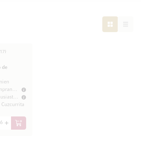
LISTE
LISTE
17
 de
nien
100% Tempranillo
Wine Enthusiast 92/100
e Cuzcurrita
/ l)
In den Warenkorb