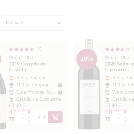
7
Rioja DOCa
Rioja DOCa
20
%
2019 Cerrado del
2020 Señorío
Castillo
Cuzcurrita
Rioja, Spanien
Rioja, Spa
100% Tempranillo
Guía Proensa 98/100
Castillo de Cuzcurrita
Castillo d
63,50 €
23,80 €
47,50 €
18,90 €
75 cl
(63,33 € / l)
75 cl
(25,20 € 
In den Warenkorb