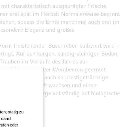
mit charakteristisch ausgeprägter Frische.
mer erst spät im Herbst: Normalerweise beginnt
rreichen, sodass die Ernte manchmal auch erst im
besondere Eleganz und großes
Form freistehender Buschreben kultiviert wird –
ringt. Auf den kargen, sandig-steinigen Böden
Trauben im Verlaufe des Jahres zur
o perfekt ausgereifter Weinbeeren geerntet
Hektar, darunter auch so prestigeträchtige
auhen Felslandschaft wachsen und einen
ktar der Weinberge vollständig auf biologische
en, stetig zu
unst
 damit
rufen oder