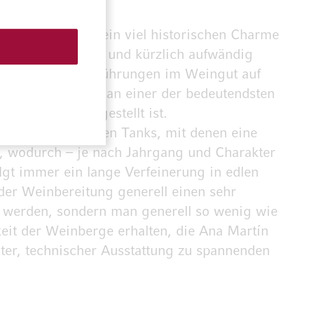
n gibt und ungemein viel historischen Charme
ahrhundert erbaut und kürzlich aufwändig
tag bis Samstag Führungen im Weingut auf
 und können sich an einer der bedeutendsten
Cuzcurrita ausgestellt ist.
 kleinen konischen Tanks, mit denen eine
st, wodurch – je nach Jahrgang und Charakter
olgt immer ein lange Verfeinerung in edlen
der Weinbereitung generell einen sehr
t werden, sondern man generell so wenig wie
keit der Weinberge erhalten, die Ana Martín
ter, technischer Ausstattung zu spannenden