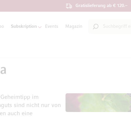
Gratislieferung ab € 120.–
Suche
bo
Subskription
Events
Magazin
Suche
ta
r Geheimtipp im
guts sind nicht nur von
zen auch eine