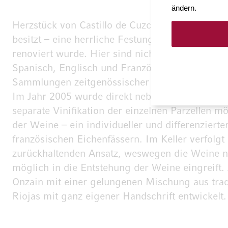
ändern.
Herzstück von Castillo de Cuzcurrita ist das s
besitzt – eine herrliche Festung mit einem ein
renoviert wurde. Hier sind nicht nur Weinint
Spanisch, Englisch und Französisch genießen –
Sammlungen zeitgenössischer Kunst in Spanien er
Im Jahr 2005 wurde direkt neben dem Kastell e
separate Vinifikation der einzelnen Parzellen 
der Weine – ein individueller und differenziert
französischen Eichenfässern. Im Keller verfolg
zurückhaltenden Ansatz, weswegen die Weine ni
möglich in die Entstehung der Weine eingreift. 
Onzain mit einer gelungenen Mischung aus trad
Riojas mit ganz eigener Handschrift entwickelt.