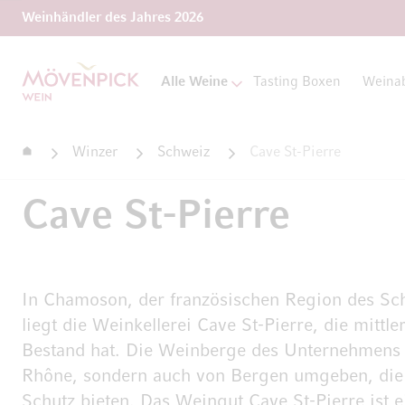
Weinhändler des Jahres 2026
Zur Startseite
Alle Weine
Tasting Boxen
Weina
Startseite
Winzer
Schweiz
Cave St-Pierre
Cave St-Pierre
In Chamoson, der französischen Region des Sch
liegt die Weinkellerei Cave St-Pierre, die mittle
Bestand hat. Die Weinberge des Unternehmens s
Rhône, sondern auch von Bergen umgeben, die
Schutz bieten. Das Weingut Cave St-Pierre ist 