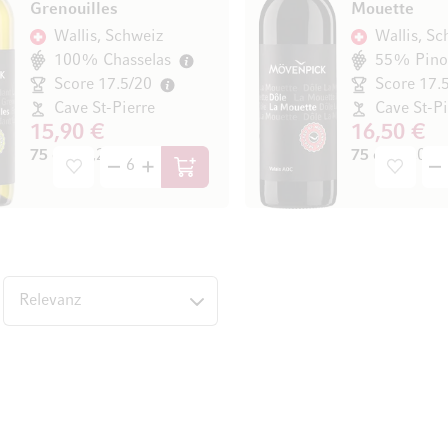
Grenouilles
Mouette
Wallis, Schweiz
Wallis, Sc
100% Chasselas
55% Pino
Score 17.5/20
Score 17.
Cave St-Pierre
Cave St-Pi
15,90 €
16,50 €
75 cl
(21,20 € / l)
75 cl
(22,00 € 
In den Warenkorb
nten