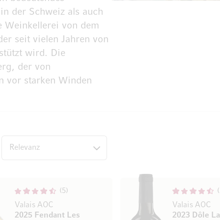
n der Schweiz als auch
e Weinkellerei von dem
r seit vielen Jahren von
tützt wird. Die
erg, der von
n vor starken Winden
op
5
Valais AOC
Valais AOC
2025 Fendant Les
2023 Dôle La