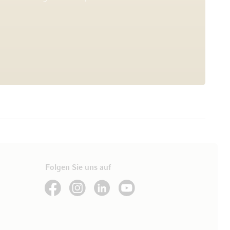
Folgen Sie uns auf
See our Facebook
See our Instagram account
See our LinkedIn
See our YouTube channel