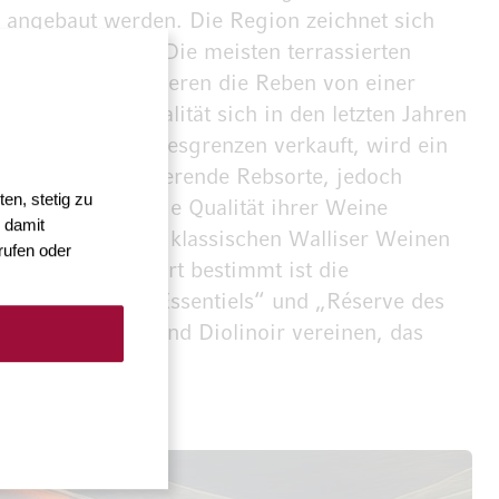
n angebaut werden. Die Region zeichnet sich
chzusetzen ist. Die meisten terrassierten
ne. Hier profitieren die Reben von einer
, deren Weinqualität sich in den letzten Jahren
ßerhalb der Landesgrenzen verkauft, wird ein
 gilt als dominierende Rebsorte, jedoch
en, stetig zu
roße Rolle. Um die Qualität ihrer Weine
 damit
er täglich. Zu den klassischen Walliser Weinen
rufen oder
eht. Für den Export bestimmt ist die
Weinlinien „Les Essentiels“ und „Réserve des
ignon, Merlot und Diolinoir vereinen, das