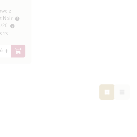
hweiz
t Noir
5/20
erre
/ l)
In den Warenkorb
LISTE
LISTE