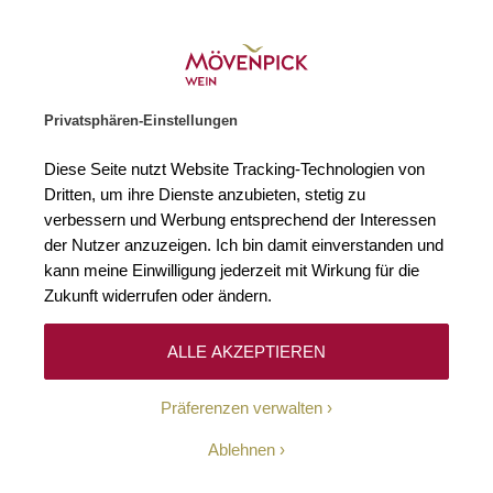
Weinhändler des Jahres 2026
Zur Startseite
SUCHE
WARENKORB
Minicart
Privatsphären-Einstellungen
Startseite
Winzer
Diese Seite nutzt Website Tracking-Technologien von
Dritten, um ihre Dienste anzubieten, stetig zu
verbessern und Werbung entsprechend der Interessen
Keine Ergebnisse
der Nutzer anzuzeigen. Ich bin damit einverstanden und
kann meine Einwilligung jederzeit mit Wirkung für die
Zukunft widerrufen oder ändern.
10-Euro-Willkommens-
ALLE AKZEPTIEREN
Gutschein
Präferenzen verwalten
Erhalten Sie mit unserem Newsletter wöchentlich
Ablehnen
Informationen über Aktionen, Promotionen, exklusive
Rabatte sowie aktuelle News.