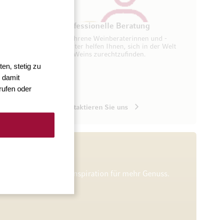
ung
Professionelle Beratung
seren
Erfahrene Weinberaterinnen und -
ugang zu
berater helfen Ihnen, sich in der Welt
des Weins zurechtzufinden.
en, stetig zu
 damit
rufen oder
Kontaktieren Sie uns
he Verkostungen und Inspiration für mehr Genuss.