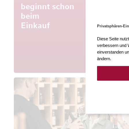
beginnt schon
beim
Mehr al
Entdecke
Einkauf
Privatsphären-Ein
aus aller 
Diese Seite nutz
verbessern und W
einverstanden un
ändern.