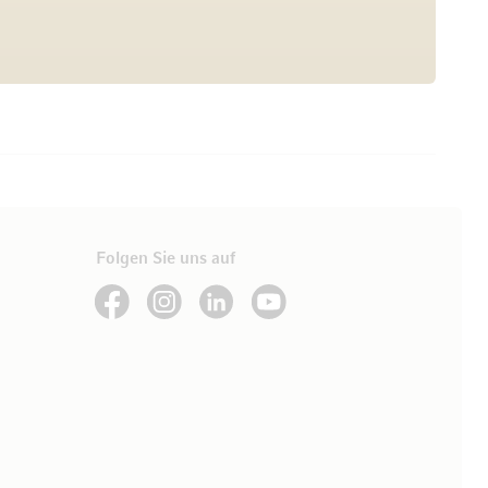
Folgen Sie uns auf
See our Facebook
See our Instagram account
See our LinkedIn
See our YouTube channel