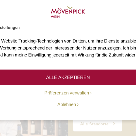
s 3.000 Weine
Mehr als 75 Jahre Erfahr
n Sie mehr als 3.000 Weine
Seit 1948 ermöglichen wir un
stellungen
Welt.
Kundinnen und Kunden den Z
hochwertigen Weinen.
t Website Tracking-Technologien von Dritten, um ihre Dienste anzubiet
erbung entsprechend der Interessen der Nutzer anzuzeigen. Ich bin
d kann meine Einwilligung jederzeit mit Wirkung für die Zukunft wider
Unsere Geschichte
ALLE AKZEPTIEREN
10 Standorte
Präferenzen verwalten
Ablehnen
Persönliche Beratung, täglic
Alle Standorte