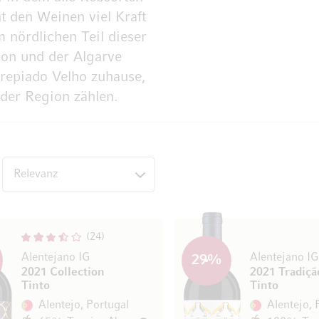
t den Weinen viel Kraft
m nördlichen Teil dieser
bon und der Algarve
rrepiado Velho zuhause,
der Region zählen.
op
24
Alentejano IG
Alentejano IG
29
%
2021 Collection
2021 Tradiçã
Tinto
Tinto
Alentejo, Portugal
Alentejo, 