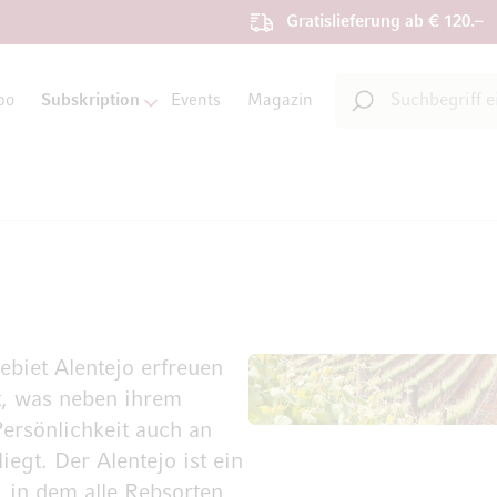
Gratislieferung ab € 120.–
Suche
bo
Subskription
Events
Magazin
Suche
biet Alentejo erfreuen
t, was neben ihrem
ersönlichkeit auch an
egt. Der Alentejo ist ein
 in dem alle Rebsorten