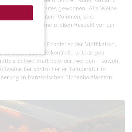
sgestattet und mit dem Winzer Nuno Ramalho
as Team des Weingutes gewonnen. Alle Weine
ifer Frucht und gutem Volumen, sind
beweisen diese Weine großen Respekt vor der
ein sehr berühmt.
ichkeit sind die Eckpfeiler der Vinifikation,
intensiven Qualitätskontrolle unterzogen
mittels Schwerkraft befördert werden – sowohl
ißweine bei kontrollierter Temperatur in
inerung in französischen Eichenholzfässern.