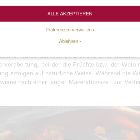
einkeller nach dem neuesten Stand der Technik au
erst dynamische und engagierte Fachleute für d
ALLE AKZEPTIEREN
sgesprochen verführerischen Charakter mit viel re
 ausgestattet – trotz ihrer modernen Vinifikation 
Präferenzen verwalten
its im 16. Jahrhundert war die Region für ihren W
Ablehnen
piado heute wieder anknüpfen – Qualität und Natürl
über einen Sortiertisch geführt und einer weiteren 
rverabeitung, bei der die Früchte bzw. der Wein 
rung erfolgen auf natürliche Weise. Während die We
tweine nach einer langer Mazerationszeit zur Verfe