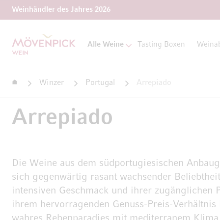
Weinhändler des Jahres 2026
Zur Startseite
Alle Weine
Tasting Boxen
Weina
Startseite
Winzer
Portugal
Arrepiado
Arrepiado
Die Weine aus dem südportugiesischen Anbauge
sich gegenwärtig rasant wachsender Beliebthei
intensiven Geschmack und ihrer zugänglichen P
ihrem hervorragenden Genuss-Preis-Verhältnis li
wahres Rebenparadies mit mediterranem Klima,