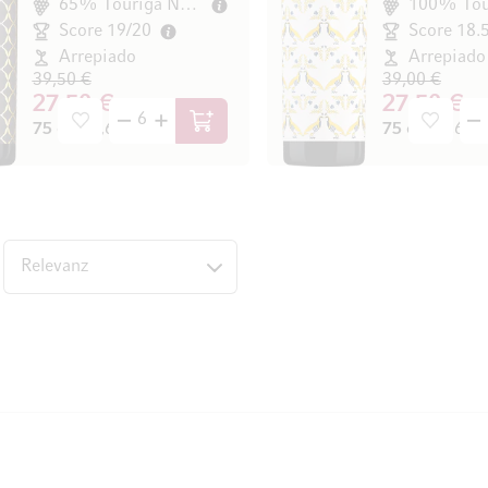
65% Touriga Nacional
Score 19/20
Score 18.
Arrepiado
Arrepiado
39,50 €
39,00 €
27,50 €
27,50 €
75 cl
(36,67 € / l)
75 cl
(36,67 € 
In den Warenkorb
nten