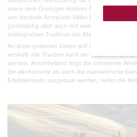
auszeichnen. Gleichzeitig hat man auch den W
sowie dem Önologen António Maçanita zwei äuß
von Herdade Arrepiado Velho besitzen einen au
gleichzeitig aber auch mit wunderbarer Frische
önologischen Tradition des Alentejo, denn bere
An diese goldenen Zeiten will das Team von Arre
weshalb alle Trauben nach der selektiven Ernte 
werden. Anschließend folgt die schonende Weite
die alkoholische als auch die malolaktische Gä
Edelstahltanks ausgebaut werden, reifen die Ro