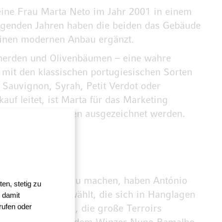
seine Frau Marta Neto im Jahr 2001 in einem
folgenden Jahren haben die beiden das Gebäude
 einen modernen Anbau ergänzt.
rherden und Olivenbäumen – eine wahre
 mit den klassischen portugiesischen Sorten
 Sauvignon, Syrah, Petit Verdot oder
uf leitet, ist Marta für das Marketing
g mit Designpreisen ausgezeichnet werden.
gion aufmerksam zu machen, haben António
en, stetig zu
Parzellen ausgewählt, die sich in Hanglagen
 damit
rufen oder
llesamt Faktoren, die große Terroirs