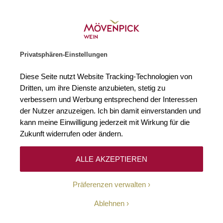
Weinhändler des Jahres 2026
Zur Startseite
SUCHE
WARENKORB
Minicart
Privatsphären-Einstellungen
Startseite
Winzer
Diese Seite nutzt Website Tracking-Technologien von
Dritten, um ihre Dienste anzubieten, stetig zu
verbessern und Werbung entsprechend der Interessen
Keine Ergebnisse
der Nutzer anzuzeigen. Ich bin damit einverstanden und
kann meine Einwilligung jederzeit mit Wirkung für die
Zukunft widerrufen oder ändern.
10-Euro-Willkommens-
ALLE AKZEPTIEREN
Gutschein
Präferenzen verwalten
Erhalten Sie mit unserem Newsletter wöchentlich
Ablehnen
Informationen über Aktionen, Promotionen, exklusive
Rabatte sowie aktuelle News.