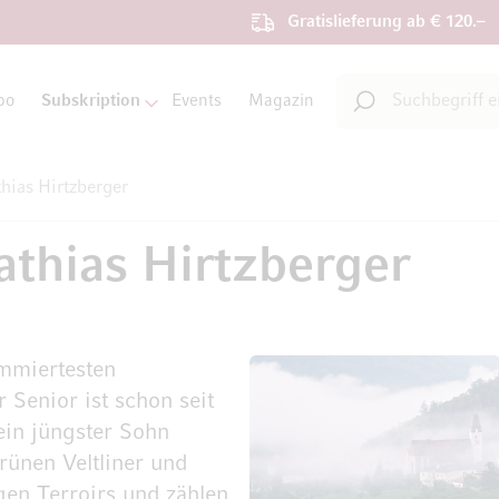
Gratislieferung ab € 120.–
Suche
bo
Subskription
Events
Magazin
Suche
hias Hirtzberger
thias Hirtzberger
ommiertesten
Senior ist schon seit
sein jüngster Sohn
rünen Veltliner und
gen Terroirs und zählen