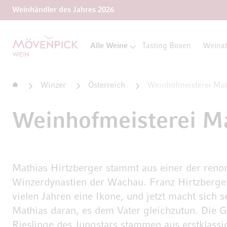
Weinhändler des Jahres 2026
Zur Startseite
Alle Weine
Tasting Boxen
Weina
Startseite
Winzer
Österreich
Weinhofmeisterei Mat
Weinhofmeisterei Ma
Mathias Hirtzberger stammt aus einer der ren
Winzerdynastien der Wachau. Franz Hirtzberger 
vielen Jahren eine Ikone, und jetzt macht sich 
Mathias daran, es dem Vater gleichzutun. Die G
Rieslinge des Jungstars stammen aus erstklassi