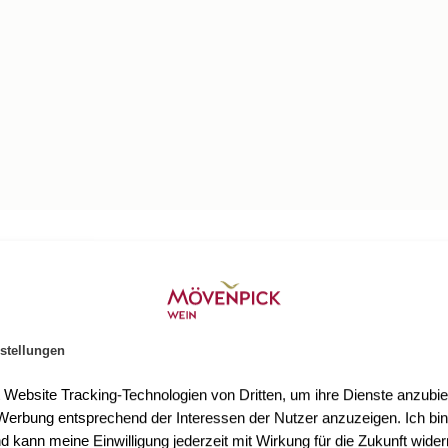
n Gemäuern
stellungen
lie Hirtzberger legendäre Weine in einer der schön
t Website Tracking-Technologien von Dritten, um ihre Dienste anzubiet
erbung entsprechend der Interessen der Nutzer anzuzeigen. Ich bin
it seiner kongenialen Frau Hanna nur unweit des
d kann meine Einwilligung jederzeit mit Wirkung für die Zukunft wider