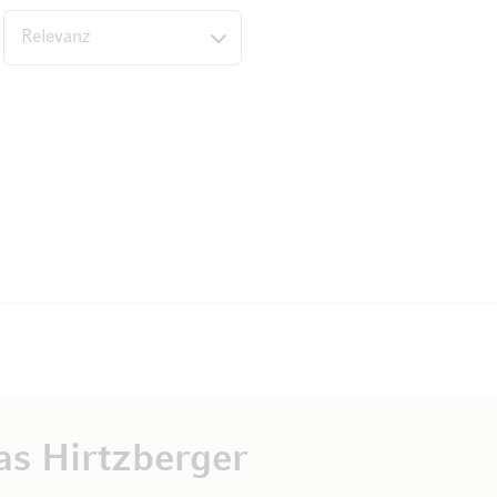
nten
as Hirtzberger