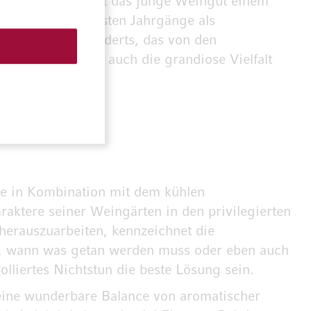
en Namen verdankt das junge Weingut einem
diente für die ersten Jahrgänge als
s dem 13. Jahrhunderts, das von den
regionaler Küche auch die grandiose Vielfalt
ie in Kombination mit dem kühlen
aktere seiner Weingärten in den privilegierten
herauszuarbeiten, kennzeichnet die
ür, wann was getan werden muss oder eben auch
lliertes Nichtstun die beste Lösung sein.
 eine wunderbare Balance von aromatischer