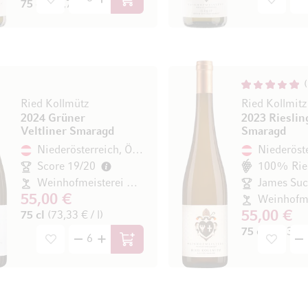
75 cl
(35,73 € / l)
In den Warenkorb
Ried Kollmütz
Ried Kollmitz
2024 Grüner
2023 Rieslin
Veltliner Smaragd
Smaragd
Niederösterreich, Österreich
Score 19/20
100% Rie
Weinhofmeisterei Mathias Hirtzberger
55,00 €
55,00 €
75 cl
(73,33 € / l)
75 cl
(73,33 € 
In den Warenkorb