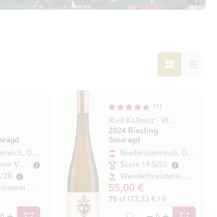
LISTE
LISTE
1
Ried Kollmitz - Wachau DAC
2024 Riesling
aragd
Smaragd
Niederösterreich, Österreich
Niederösterreich, Österreich
100% Grüner Veltliner
Score 19.5/20
5/20
Weinhofmeisterei Mathias Hirtzberger
55,00 €
Weinhofmeisterei Mathias Hirtzberger
75 cl
(73,33 € / l)
/ l)