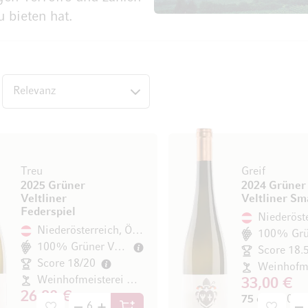
 bieten hat.
op
Treu
Greif
2025 Grüner
2024 Grüner
Veltliner
Veltliner Sm
Federspiel
Niederösterreich, Österreich
100% Grüner Veltliner
Score 18.
Score 18/20
Weinhofmeisterei Mathias Hirtzberger
33,00 €
26,80 €
75 cl
(44,00 € 