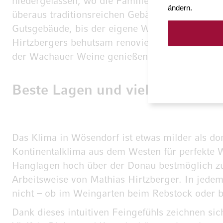
niedergelassen, wo die Familie einige der be
ändern.
überaus traditionsreichen Gebäude – die ehemali
Gutsgebäude, bis der eigene Weinkeller fertig 
Hirtzbergers behutsam renoviert wurde, als Lan
der Wachauer Weine genießen kann.
Beste Lagen und viel Fingerspit
Das Klima in Wösendorf ist etwas milder als d
Kontinentalklima aus dem Westen für perfekte 
Hanglagen hoch über der Donau bestmöglich zu e
Arbeitsweise von Mathias Hirtzberger. In jede
nicht – ob im Weingarten beim Rebstock oder be
Dank dieses intuitiven Feingefühls zeichnen s