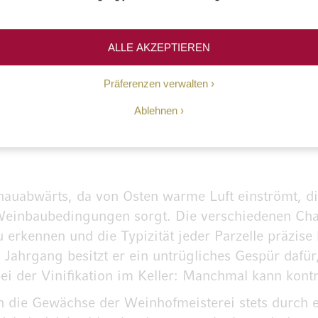
sten Weinberge der Wachau erwerben konnte. Sein
ge Weingartenhofmeisterei des Stiftes St. Florian 
gestellt war. Heute wird das frühgotische Juwel au
ALLE AKZEPTIEREN
dgasthof betrieben, in dem man neben exquisiter, 
Präferenzen verwalten
Ablehnen
zengefühl
onauabwärts, da von Osten warme Luft einströmt, d
Weinbaubedingungen sorgt. Die verschiedenen Char
rkennen und die Typizität jeder Parzelle präzise 
m Jahrgang besitzt er ein untrügliches Gespür daf
i der Vinifikation im Keller: Manchmal kann kontro
ich die Gewächse der Weinhofmeisterei stets durch