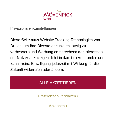
Weinhändler des Jahres 2026
Zur Startseite
SUCHE
WARENKORB
Minicart
Privatsphären-Einstellungen
Startseite
Winzer
Diese Seite nutzt Website Tracking-Technologien von
Dritten, um ihre Dienste anzubieten, stetig zu
verbessern und Werbung entsprechend der Interessen
Keine Ergebnisse
der Nutzer anzuzeigen. Ich bin damit einverstanden und
kann meine Einwilligung jederzeit mit Wirkung für die
Zukunft widerrufen oder ändern.
10-Euro-Willkommens-
ALLE AKZEPTIEREN
Gutschein
Präferenzen verwalten
Erhalten Sie mit unserem Newsletter wöchentlich
Ablehnen
Informationen über Aktionen, Promotionen, exklusive
Rabatte sowie aktuelle News.