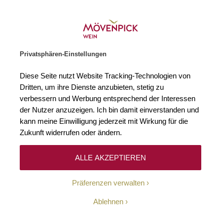
Weinhändler des Jahres 2026
Zur Startseite
SUCHE
WARENKORB
Minicart
Privatsphären-Einstellungen
Startseite
Winzer
Diese Seite nutzt Website Tracking-Technologien von
Dritten, um ihre Dienste anzubieten, stetig zu
verbessern und Werbung entsprechend der Interessen
Keine Ergebnisse
der Nutzer anzuzeigen. Ich bin damit einverstanden und
kann meine Einwilligung jederzeit mit Wirkung für die
Zukunft widerrufen oder ändern.
10-Euro-Willkommens-
ALLE AKZEPTIEREN
Gutschein
Präferenzen verwalten
Erhalten Sie mit unserem Newsletter wöchentlich
Ablehnen
Informationen über Aktionen, Promotionen, exklusive
Rabatte sowie aktuelle News.