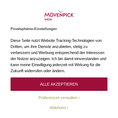
Weinhändler des Jahres 2026
Zur Startseite
SUCHE
WARENKORB
Minicart
Privatsphären-Einstellungen
Startseite
Winzer
Diese Seite nutzt Website Tracking-Technologien von
Dritten, um ihre Dienste anzubieten, stetig zu
verbessern und Werbung entsprechend der Interessen
Keine Ergebnisse
der Nutzer anzuzeigen. Ich bin damit einverstanden und
kann meine Einwilligung jederzeit mit Wirkung für die
Zukunft widerrufen oder ändern.
10-Euro-Willkommens-
ALLE AKZEPTIEREN
Gutschein
Präferenzen verwalten
Erhalten Sie mit unserem Newsletter wöchentlich
Ablehnen
Informationen über Aktionen, Promotionen, exklusive
Rabatte sowie aktuelle News.