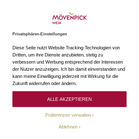
Weinhändler des Jahres 2026
Zur Startseite
SUCHE
WARENKORB
Minicart
Privatsphären-Einstellungen
Startseite
Winzer
Diese Seite nutzt Website Tracking-Technologien von
Dritten, um ihre Dienste anzubieten, stetig zu
verbessern und Werbung entsprechend der Interessen
Keine Ergebnisse
der Nutzer anzuzeigen. Ich bin damit einverstanden und
kann meine Einwilligung jederzeit mit Wirkung für die
Zukunft widerrufen oder ändern.
10-Euro-Willkommens-
ALLE AKZEPTIEREN
Gutschein
Präferenzen verwalten
Erhalten Sie mit unserem Newsletter wöchentlich
Ablehnen
Informationen über Aktionen, Promotionen, exklusive
Rabatte sowie aktuelle News.