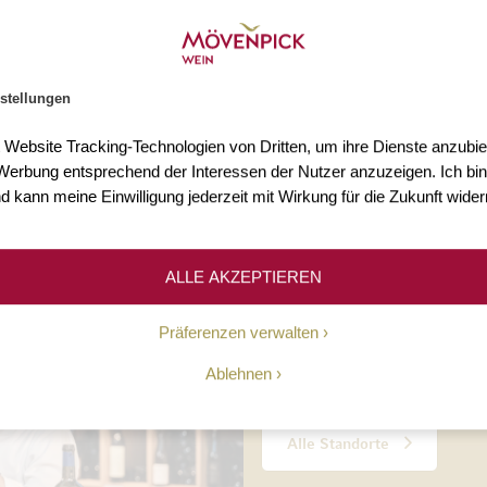
s 3.000 Weine
Mehr als 75 Jahre Erfahr
n Sie mehr als 3.000 Weine
Seit 1948 ermöglichen wir un
stellungen
Welt.
Kundinnen und Kunden den Z
hochwertigen Weinen.
t Website Tracking-Technologien von Dritten, um ihre Dienste anzubiet
erbung entsprechend der Interessen der Nutzer anzuzeigen. Ich bin
d kann meine Einwilligung jederzeit mit Wirkung für die Zukunft wider
Unsere Geschichte
ALLE AKZEPTIEREN
10 Standorte
Präferenzen verwalten
Ablehnen
Persönliche Beratung, täglic
Alle Standorte