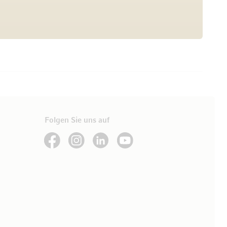
Folgen Sie uns auf
See our Facebook
See our Instagram account
See our LinkedIn
See our YouTube channel