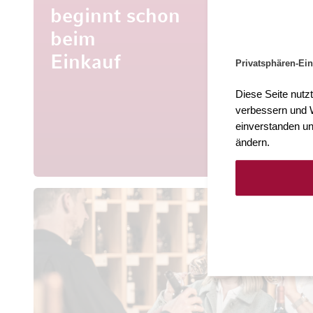
beginnt schon
beim
Mehr al
Entdecke
Einkauf
Privatsphären-Ein
aus aller 
Diese Seite nutz
verbessern und W
einverstanden un
ändern.