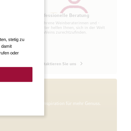
ung
Professionelle Beratung
seren
Erfahrene Weinberaterinnen und -
ugang zu
berater helfen Ihnen, sich in der Welt
des Weins zurechtzufinden.
en, stetig zu
 damit
rufen oder
Kontaktieren Sie uns
he Verkostungen und Inspiration für mehr Genuss.