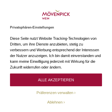
Weinhändler des Jahres 2026
Zur Startseite
SUCHE
WARENKORB
Minicart
Privatsphären-Einstellungen
Startseite
Winzer
Diese Seite nutzt Website Tracking-Technologien von
Dritten, um ihre Dienste anzubieten, stetig zu
verbessern und Werbung entsprechend der Interessen
Keine Ergebnisse
der Nutzer anzuzeigen. Ich bin damit einverstanden und
kann meine Einwilligung jederzeit mit Wirkung für die
Zukunft widerrufen oder ändern.
10-Euro-Willkommens-
ALLE AKZEPTIEREN
Gutschein
Präferenzen verwalten
Erhalten Sie mit unserem Newsletter wöchentlich
Ablehnen
Informationen über Aktionen, Promotionen, exklusive
Rabatte sowie aktuelle News.