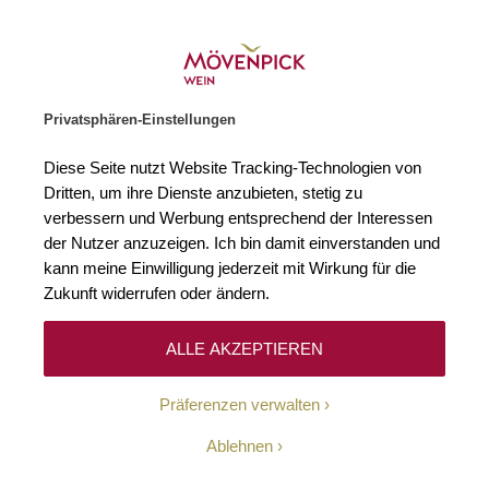
Weinhändler des Jahres 2026
Zur Startseite
SUCHE
WARENKORB
Minicart
Privatsphären-Einstellungen
Startseite
Winzer
Diese Seite nutzt Website Tracking-Technologien von
Dritten, um ihre Dienste anzubieten, stetig zu
verbessern und Werbung entsprechend der Interessen
Keine Ergebnisse
der Nutzer anzuzeigen. Ich bin damit einverstanden und
kann meine Einwilligung jederzeit mit Wirkung für die
Zukunft widerrufen oder ändern.
10-Euro-Willkommens-
ALLE AKZEPTIEREN
Gutschein
Präferenzen verwalten
Erhalten Sie mit unserem Newsletter wöchentlich
Ablehnen
Informationen über Aktionen, Promotionen, exklusive
Rabatte sowie aktuelle News.