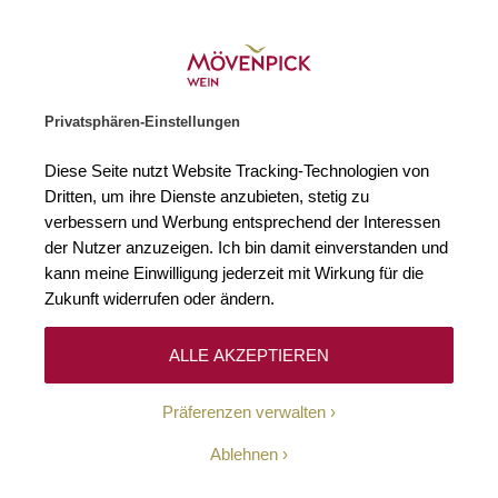
Weinhändler des Jahres 2026
Zur Startseite
SUCHE
WARENKORB
Minicart
Privatsphären-Einstellungen
Startseite
Winzer
Diese Seite nutzt Website Tracking-Technologien von
Dritten, um ihre Dienste anzubieten, stetig zu
verbessern und Werbung entsprechend der Interessen
Keine Ergebnisse
der Nutzer anzuzeigen. Ich bin damit einverstanden und
kann meine Einwilligung jederzeit mit Wirkung für die
Zukunft widerrufen oder ändern.
10-Euro-Willkommens-
ALLE AKZEPTIEREN
Gutschein
Präferenzen verwalten
Erhalten Sie mit unserem Newsletter wöchentlich
Ablehnen
Informationen über Aktionen, Promotionen, exklusive
Rabatte sowie aktuelle News.