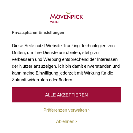
Gratislieferung ab € 120.–
Zur Startseite
SUCHE
WARENKORB
Minicart
Privatsphären-Einstellungen
Startseite
Winzer
Italien
Viandante del Cielo
Diese Seite nutzt Website Tracking-Technologien von
Dritten, um ihre Dienste anzubieten, stetig zu
Viandante del Cielo
(3)
verbessern und Werbung entsprechend der Interessen
der Nutzer anzuzeigen. Ich bin damit einverstanden und
kann meine Einwilligung jederzeit mit Wirkung für die
Mit seinen Star-Wars- und Indiana-Jones-Filmen ist George Lucas
schon vor langer Zeit zur Legende geworden. Abseits von Hollywood
Zukunft widerrufen oder ändern.
zählt Wein zu den großen Leidenschaften des visionären Regisseurs
und Produzenten; sein Unternehmen Skywalker Wines ist in
Kalifornien schon seit Jahrzehnten äußerst erfolgreich. Mit dem
ALLE AKZEPTIEREN
umbrischen Bio-Weingut Viandante del Cielo arbeiten Lucas und
Skywalker nun am nächsten Welterfolg – vom ökologischen Ansatz
Präferenzen verwalten
über die Anlage der Rebberge bis zum Geschmack der Weine ist hier
jedes Detail perfekt durchdacht und von höchster Qualität.
Ablehnen