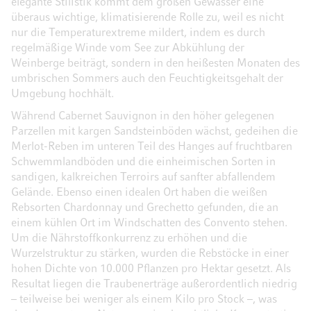
elegante Stilistik kommt dem großen Gewässer eine
überaus wichtige, klimatisierende Rolle zu, weil es nicht
nur die Temperaturextreme mildert, indem es durch
regelmäßige Winde vom See zur Abkühlung der
Weinberge beiträgt, sondern in den heißesten Monaten des
umbrischen Sommers auch den Feuchtigkeitsgehalt der
Umgebung hochhält.
Während Cabernet Sauvignon in den höher gelegenen
Parzellen mit kargen Sandsteinböden wächst, gedeihen die
Merlot-Reben im unteren Teil des Hanges auf fruchtbaren
Schwemmlandböden und die einheimischen Sorten in
sandigen, kalkreichen Terroirs auf sanfter abfallendem
Gelände. Ebenso einen idealen Ort haben die weißen
Rebsorten Chardonnay und Grechetto gefunden, die an
einem kühlen Ort im Windschatten des Convento stehen.
Um die Nährstoffkonkurrenz zu erhöhen und die
Wurzelstruktur zu stärken, wurden die Rebstöcke in einer
hohen Dichte von 10.000 Pflanzen pro Hektar gesetzt. Als
Resultat liegen die Traubenerträge außerordentlich niedrig
– teilweise bei weniger als einem Kilo pro Stock –, was