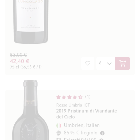
53,00 €
42,40 €
In den W
75 cl
(56,53 € / l)
1
Rosso Umbria IGT
2019 Pristinum di Viandante
del Cielo
Umbrien, Italien
85% Ciliegiolo