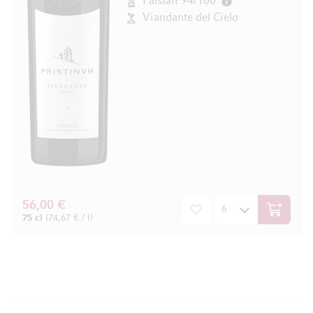
Falstaff 94/100
Viandante del Cielo
56,00 €
In den W
75 cl
(74,67 € / l)