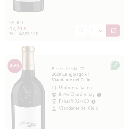
59,00 €
47,20 €
In den W
75 cl
(62,93 € / l)
20
%
Bio
Bianco Umbria IGT
2020 Lungolago di
Viandante del Cielo
Umbrien, Italien
85% Chardonnay
Falstaff 92/100
Viandante del Cielo