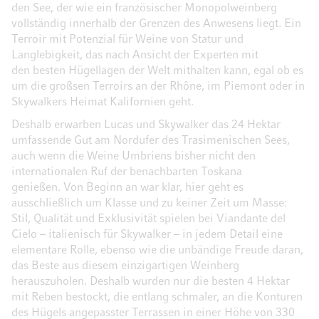
den See, der wie ein französischer Monopolweinberg
vollständig innerhalb der Grenzen des Anwesens liegt. Ein
Terroir mit Potenzial für Weine von Statur und
Langlebigkeit, das nach Ansicht der Experten mit
den besten Hügellagen der Welt mithalten kann, egal ob es
um die großsen Terroirs an der Rhône, im Piemont oder in
Skywalkers Heimat Kalifornien geht.
Deshalb erwarben Lucas und Skywalker das 24 Hektar
umfassende Gut am Nordufer des Trasimenischen Sees,
auch wenn die Weine Umbriens bisher nicht den
internationalen Ruf der benachbarten Toskana
genießen. Von Beginn an war klar, hier geht es
ausschließlich um Klasse und zu keiner Zeit um Masse:
Stil, Qualität und Exklusivität spielen bei Viandante del
Cielo – italienisch für Skywalker – in jedem Detail eine
elementare Rolle, ebenso wie die unbändige Freude daran,
das Beste aus diesem einzigartigen Weinberg
herauszuholen. Deshalb wurden nur die besten 4 Hektar
mit Reben bestockt, die entlang schmaler, an die Konturen
des Hügels angepasster Terrassen in einer Höhe von 330