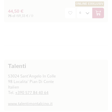
ONLINE EXKLUSIV
44,50 €
In den W
75 cl
(59,33 € / l)
Talenti
53024 Sant'Angelo In Colle
98 Localita' Pian Di Conte
Italien
Tel.
+390 577 84 40 64
www.talentimontalcino.it