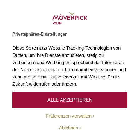
Gratislieferung ab € 120.–
Zur Startseite
SUCHE
WARENKORB
Minicart
Privatsphären-Einstellungen
Startseite
Winzer
Italien
Talenti
Diese Seite nutzt Website Tracking-Technologien von
Dritten, um ihre Dienste anzubieten, stetig zu
Talenti
(1)
verbessern und Werbung entsprechend der Interessen
der Nutzer anzuzeigen. Ich bin damit einverstanden und
kann meine Einwilligung jederzeit mit Wirkung für die
Die Toskana war schon immer eine reiche Region – reich an Schätzen
aus Kunst und Kultur, landschaftlich gesegnet mit bezaubernden
Zukunft widerrufen oder ändern.
Zypressenalleen und markanten Pinienwäldern. Und dann wären da
noch die weithin bekannten Genusstraditionen – es gibt viele Gründe,
die Toskana zu bereisen. Zum Beispiel das berühmte Städtchen
ALLE AKZEPTIEREN
Montalcino, ganz im Süden der Region.
Präferenzen verwalten
Ablehnen
Filtern
Top
Sortieren