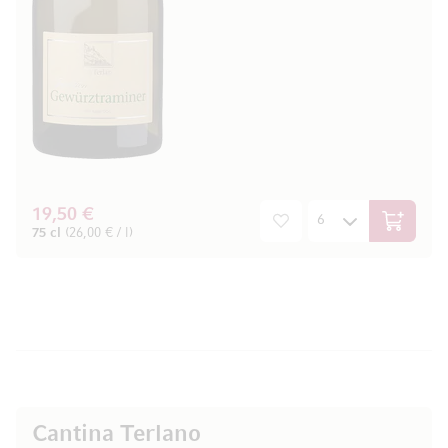
19,50 €
In den W
75 cl
(26,00 € / l)
Cantina Terlano