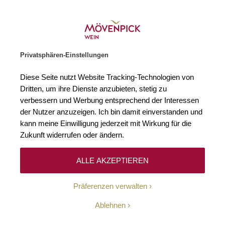
Gratislieferung ab € 120.–
Zur Startseite
SUCHE
WARENKORB
Minicart
Privatsphären-Einstellungen
Startseite
Winzer
Italien
Cantina Terlano
Diese Seite nutzt Website Tracking-Technologien von
Dritten, um ihre Dienste anzubieten, stetig zu
Cantina Terlano
(2)
verbessern und Werbung entsprechend der Interessen
der Nutzer anzuzeigen. Ich bin damit einverstanden und
kann meine Einwilligung jederzeit mit Wirkung für die
Diese ambitionierte Cantina aus der Gemeinde Terlan und ist eines der
Aushängeschilder der Weinbauregion Südtirol. Klein, aber fein ist seit
Zukunft widerrufen oder ändern.
jeher das Motto – gegründet wurde der Betrieb im Jahr 1893 von
gerade einmal 24 Weinbauern, heute gehören knapp 150 Winzer zu
dieser ambitionierten Genossenschaft und bewirtschaften gegenwärtig
ALLE AKZEPTIEREN
eine Rebfläche von rund 200 Hektar. Verantwortlicher Kellermeister ist
der dynamische Rudi Kofler, dem es hervorragend gelingt, die
Präferenzen verwalten
außergewöhnlichen Bedingungen der vulkanischen Terroirs in
unverwechselbare Weine mit lebendiger Frucht und mineralischer
Tiefe umzusetzen.
Ablehnen