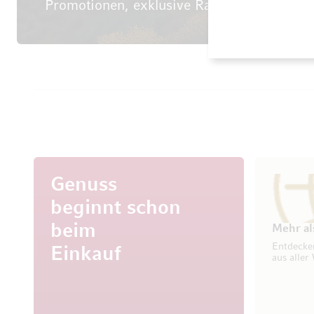
Promotionen, exklusive Rabatte sowie aktu
Genuss
beginnt schon
beim
Mehr al
Entdecke
Einkauf
aus aller 