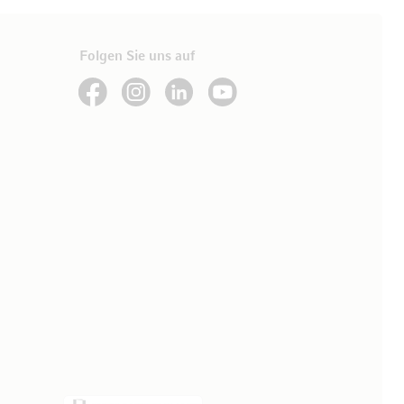
Folgen Sie uns auf
See our Facebook
See our Instagram account
See our LinkedIn
See our YouTube channel