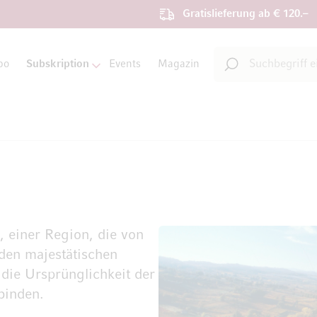
Gratislieferung ab € 120.–
Suche
bo
Subskription
Events
Magazin
Suche
, einer Region, die von
 den majestätischen
 die Ursprünglichkeit der
binden.