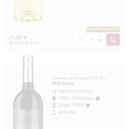
ONLINE EXKLUSIV
11,50 €
In den W
75 cl
(15,33 € / l)
Cannonau di Sardegna DOC Riserva
2022 Senes
Sardinien, Italien
100% Cannonau
Score 18/20
Argiolas