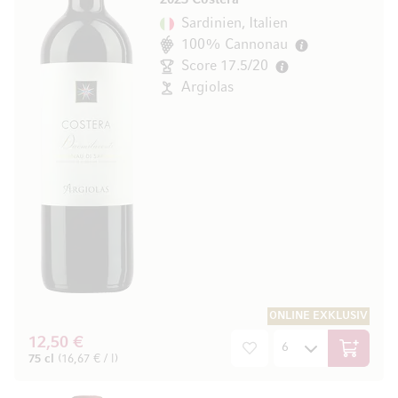
2023 Costera
Sardinien, Italien
100% Cannonau
Score 17.5/20
Argiolas
ONLINE EXKLUSIV
12,50 €
In den W
75 cl
(16,67 € / l)