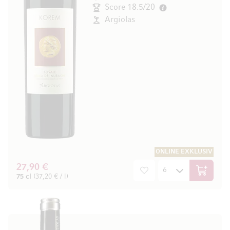
Score 18.5/20
Argiolas
ONLINE EXKLUSIV
27,90 €
In den W
75 cl
(37,20 € / l)