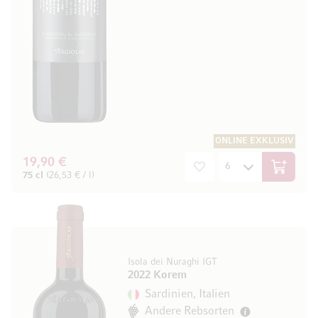
ONLINE EXKLUSIV
19,90 €
In den W
75 cl
(26,53 € / l)
Isola dei Nuraghi IGT
2022 Korem
Sardinien, Italien
Andere Rebsorten