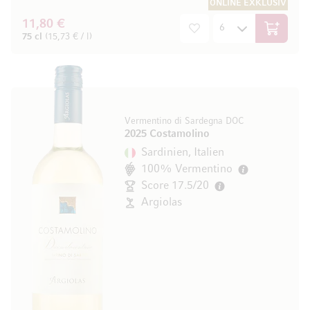
ONLINE EXKLUSIV
11,80 €
In den W
75 cl
(15,73 € / l)
Vermentino di Sardegna DOC
2025 Costamolino
Sardinien, Italien
100% Vermentino
Score 17.5/20
Argiolas