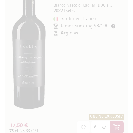
Bianco Nasco di Cagliari DOC secco
2022 Iselis
Sardinien, Italien
James Suckling 93/100
Argiolas
ONLINE EXKLUSIV
17,50 €
In den W
75 cl
(23,33 € / l)