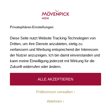
Gratislieferung ab € 120.–
Zur Startseite
SUCHE
WARENKORB
Minicart
Privatsphären-Einstellungen
Startseite
Winzer
Italien
Argiolas
Diese Seite nutzt Website Tracking-Technologien von
Dritten, um ihre Dienste anzubieten, stetig zu
Argiolas
verbessern und Werbung entsprechend der Interessen
der Nutzer anzuzeigen. Ich bin damit einverstanden und
kann meine Einwilligung jederzeit mit Wirkung für die
Sardinien ist nach Sizilien die zweitgrößte Insel des
Zukunft widerrufen oder ändern.
Mittelmeeres. Den Party-Jet-Set lockt die Costa Smeralda
mit Sonnengarantie und Traumstränden, die meist
jüngeren Besucher mit zahlreichen „instagrammable
ALLE AKZEPTIEREN
moments“, etwa in den Granitformationen von Capo Testa.
Da darf dann guter Wein nicht fehlen – Sardinien erzeugt
Präferenzen verwalten
davon allerdings deutlich weniger als der „große“ Bruder
im Süden, Böden und Klima schränken den Anbau
Ablehnen
erheblich ein. Ähnlich wie auf Sizilien begann der
Aufbruch zu besseren Weinen erst in den 1970er-Jahren.