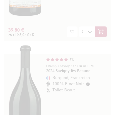
39,80 €
In den W
75 cl
(53,07 € / l)
1
Champ-Chevrey 1er Cru AOC Monopole
2024 Savigny-lès-Beaune
Burgund, Frankreich
100% Pinot Noir
Tollot-Beaut