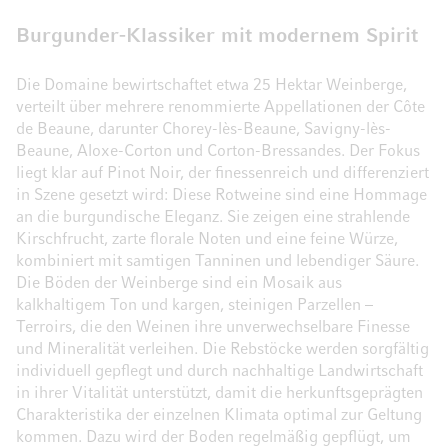
Burgunder-Klassiker mit modernem Spirit
Die Domaine bewirtschaftet etwa 25 Hektar Weinberge,
verteilt über mehrere renommierte Appellationen der Côte
de Beaune, darunter Chorey-lès-Beaune, Savigny-lès-
Beaune, Aloxe-Corton und Corton-Bressandes. Der Fokus
liegt klar auf Pinot Noir, der finessenreich und differenziert
in Szene gesetzt wird: Diese Rotweine sind eine Hommage
an die burgundische Eleganz. Sie zeigen eine strahlende
Kirschfrucht, zarte florale Noten und eine feine Würze,
kombiniert mit samtigen Tanninen und lebendiger Säure.
Die Böden der Weinberge sind ein Mosaik aus
kalkhaltigem Ton und kargen, steinigen Parzellen –
Terroirs, die den Weinen ihre unverwechselbare Finesse
und Mineralität verleihen. Die Rebstöcke werden sorgfältig
individuell gepflegt und durch nachhaltige Landwirtschaft
in ihrer Vitalität unterstützt, damit die herkunftsgeprägten
Charakteristika der einzelnen Klimata optimal zur Geltung
kommen. Dazu wird der Boden regelmäßig gepflügt, um