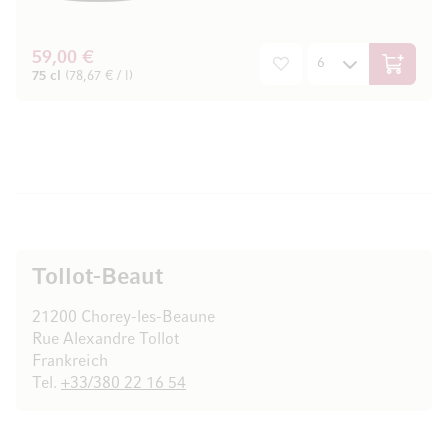
59,00 €
In den W
75 cl
(78,67 € / l)
Tollot-Beaut
21200 Chorey-les-Beaune
Rue Alexandre Tollot
Frankreich
Tel.
+33/380 22 16 54