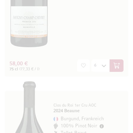
58,00 €
In den W
75 cl
(77,33 € / l)
Clos du Roi 1er Cru AOC
2024 Beaune
Burgund, Frankreich
100% Pinot Noir