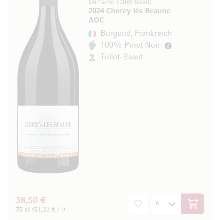
Domaine Tollot-Beaut
2024 Chorey-lès-Beaune
AOC
Burgund, Frankreich
100% Pinot Noir
Tollot-Beaut
38,50 €
In den W
75 cl
(51,33 € / l)