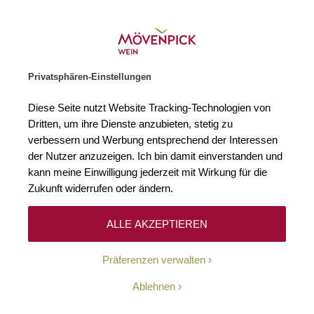
Gratislieferung ab € 120.–
Zur Startseite
SUCHE
WARENKORB
Minicart
Privatsphären-Einstellungen
Startseite
Winzer
Frankreich
Tollot-Beaut
Diese Seite nutzt Website Tracking-Technologien von
Dritten, um ihre Dienste anzubieten, stetig zu
Tollot-Beaut
(5)
verbessern und Werbung entsprechend der Interessen
der Nutzer anzuzeigen. Ich bin damit einverstanden und
kann meine Einwilligung jederzeit mit Wirkung für die
Die familiengeführte Domaine Tollot-Beaut, im malerischen Chorey-
lès-Beaune gelegen, ist ein leuchtendes Beispiel dafür, wie die
Zukunft widerrufen oder ändern.
Verknüpfung von regionalen Traditionen mit technologischem
Fortschritt ein Weingut voranbringen kann. Dabei ist es natürlich
immer wichtig, die Balance zu wahren, damit das typische Profil
ALLE AKZEPTIEREN
erhalten bleibt – und das gelingt hier perfekt. Bereits seit fünf
Generationen produziert die Familie Tollot an der Côte de Beaune
Präferenzen verwalten
elegante und ausdrucksstarke Burgunder, die den einzigartigen
Charakter der vielfältigen Appellationen und Klimata direkt
widerspiegeln.
Ablehnen