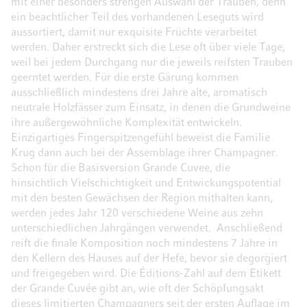
mit einer besonders strengen Auswahl der Trauben, denn
ein beachtlicher Teil des vorhandenen Leseguts wird
aussortiert, damit nur exquisite Früchte verarbeitet
werden. Daher erstreckt sich die Lese oft über viele Tage,
weil bei jedem Durchgang nur die jeweils reifsten Trauben
geerntet werden. Für die erste Gärung kommen
ausschließlich mindestens drei Jahre alte, aromatisch
neutrale Holzfässer zum Einsatz, in denen die Grundweine
ihre außergewöhnliche Komplexität entwickeln.
Einzigartiges Fingerspitzengefühl beweist die Familie
Krug dann auch bei der Assemblage ihrer Champagner.
Schon für die Basisversion Grande Cuvee, die
hinsichtlich Vielschichtigkeit und Entwickungspotential
mit den besten Gewächsen der Region mithalten kann,
werden jedes Jahr 120 verschiedene Weine aus zehn
unterschiedlichen Jahrgängen verwendet. Anschließend
reift die finale Komposition noch mindestens 7 Jahre in
den Kellern des Hauses auf der Hefe, bevor sie degorgiert
und freigegeben wird. Die Éditions-Zahl auf dem Etikett
der Grande Cuvée gibt an, wie oft der Schöpfungsakt
dieses limitierten Champagners seit der ersten Auflage im