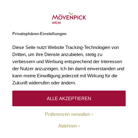
Gratislieferung ab € 120.–
Zur Startseite
SUCHE
WARENKORB
Minicart
Privatsphären-Einstellungen
Startseite
Winzer
Frankreich
Krug
Diese Seite nutzt Website Tracking-Technologien von
Dritten, um ihre Dienste anzubieten, stetig zu
Krug
(1)
verbessern und Werbung entsprechend der Interessen
der Nutzer anzuzeigen. Ich bin damit einverstanden und
kann meine Einwilligung jederzeit mit Wirkung für die
Wie kaum ein anderer steht der Name Krug stellvertretend für die
qualitative Spitze der Champagne – die Champagner von Krug sind die
Zukunft widerrufen oder ändern.
Benchmark, an der sich alle großen Schaumweine der Region messen
lassen müssen. Höchster Anspruch, viel Handarbeit, beste Trauben,
lange Reifezeiten und sehr geringe Produktionsmengen sorgen für
ALLE AKZEPTIEREN
absolute Spitzengewächse in einem einzigartigen Stil und mit
enormem Potenzial. Dementsprechend sind die Champagner aus dem
Präferenzen verwalten
Hause Krug immer extrem rar, weltweit gesucht und außergewöhnlich
gut.
Ablehnen