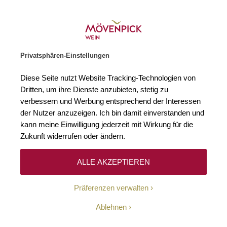
Weinhändler des Jahres 2026
Zur Startseite
SUCHE
WARENKORB
Minicart
Privatsphären-Einstellungen
Startseite
Winzer
Frankreich
Jean-Luc Thunevin
Diese Seite nutzt Website Tracking-Technologien von
Dritten, um ihre Dienste anzubieten, stetig zu
Jean-Luc Thunevin
(3)
verbessern und Werbung entsprechend der Interessen
der Nutzer anzuzeigen. Ich bin damit einverstanden und
kann meine Einwilligung jederzeit mit Wirkung für die
Einst wurde Jean-Luc Thunevin von Robert Parker als „Bad Boy“ und
„Schwarzes Schaf“ bezeichnet, heute zählen Thunevins Weine zu den
Zukunft widerrufen oder ändern.
Aushängeschildern Frankreichs. Seine Erfolgsgeschichte begann 1989
als Rebell des Bordelais: Damals erfüllten sich Jean-Luc und seine
Frau Murielle einen gemeinsamen Traum und erwarben mit
ALLE AKZEPTIEREN
geliehenem Geld eine Miniparzelle in Saint-Emilion.
Präferenzen verwalten
Ablehnen
Filtern
Sortieren