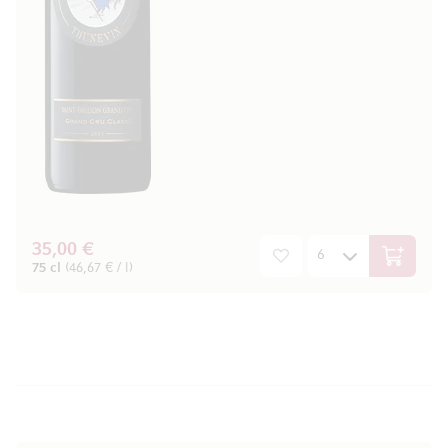
35,00 €
In den W
75 cl
(46,67 € / l)