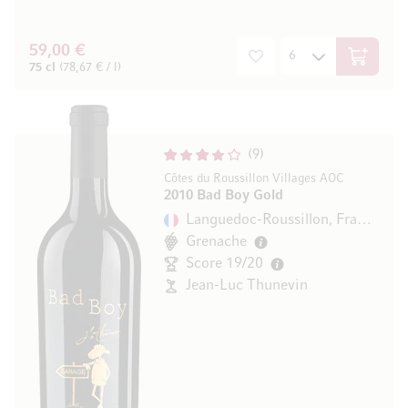
59,00 €
In den W
75 cl
(78,67 € / l)
9
Côtes du Roussillon Villages AOC
2010 Bad Boy Gold
Languedoc-Roussillon, Frankreich
Grenache
Score 19/20
Jean-Luc Thunevin