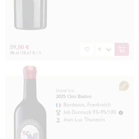
59,00 €
In den W
75 cl
(78,67 € / l)
Subscription
Grand Cru
2025 Clos Badon
Bordeaux, Frankreich
Jeb Dunnuck 93–95/100
Jean-Luc Thunevin