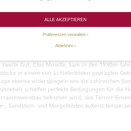
Cinsault, Syrah, Mourvedre sowie Cabernet Sauvign
ALLE AKZEPTIEREN
ngen: drei Welten in der Provenc
Präferenzen verwalten
Ablehnen
rcel Ott erwerben konnte: Auf hohen, terrassierte
geschützt und genießen ein Mikroklima mit milde
weite Gut, Clos Mireille, kam in den 1930er-Jahr
bstöcke in einem von Schieferböden geprägten Geb
Lage ebenso widerspiegeln wie die zahlreichen S
ühnebels schaffen perfekte Bedingungen für die H
errassenweinbau betrieben wird, das Terroir-Ensem
e-, Sandstein- und Mergelböden äußerst temperam