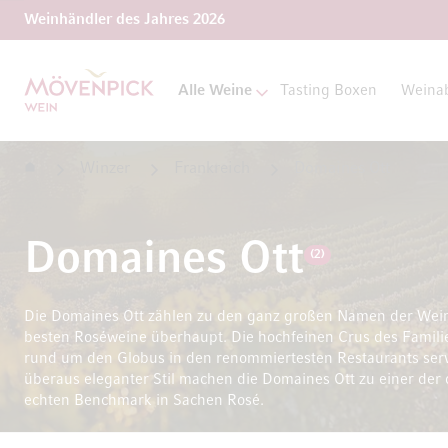
Weinhändler des Jahres 2026
Zur Startseite
Alle Weine
Tasting Boxen
Weina
Startseite
Winzer
Frankreich
Domaines Ott
Domaines Ott
(2)
Die Domaines Ott zählen zu den ganz großen Namen der Weinw
besten Roséweine überhaupt. Die hochfeinen Crus des Famili
rund um den Globus in den renommiertesten Restaurants servi
überaus eleganter Stil machen die Domaines Ott zu einer der 
echten Benchmark in Sachen Rosé.