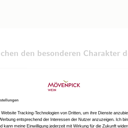
achen den besonderen Charakter d
rcel Ott seine Domaine mit dem Ziel, die lange W
enschaft und großem Idealismus schuf er trotz anf
r renommiertesten Weingüter der Grande Nation. 
stellungen
e von Jean-François Ott in vierter Generation mit 
t Website Tracking-Technologien von Dritten, um ihre Dienste anzubiet
 weitsichtig geleitet werden. Jedes der drei Güter
erbung entsprechend der Interessen der Nutzer anzuzeigen. Ich bin
hen Lage und des Klimas besondere Eigenschaften,
d kann meine Einwilligung jederzeit mit Wirkung für die Zukunft wider