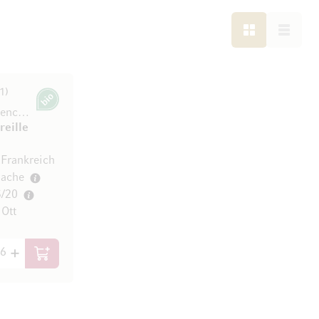
LISTE
LISTE
1
Bio
Côtes de Provence AOC
reille
 Frankreich
ache
5/20
Ott
/ l)
In den Warenkorb