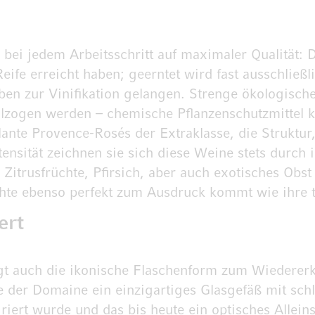
ei jedem Arbeitsschritt auf maximaler Qualität: D
e Reife erreicht haben; geerntet wird fast ausschli
uben zur Vinifikation gelangen. Strenge ökologisch
zogen werden – chemische Pflanzenschutzmittel 
lante Provence-Rosés der Extraklasse, die Struktur
ensität zeichnen sie sich diese Weine stets durch i
 Zitrusfrüchte, Pfirsich, aber auch exotisches Ob
hte ebenso perfekt zum Ausdruck kommt wie ihre t
ert
gt auch die ikonische Flaschenform zum Wiedererk
ne der Domaine ein einzigartiges Glasgefäß mit s
riert wurde und das bis heute ein optisches Allein