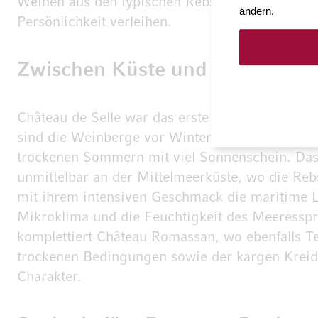
Weinen aus den typischen Rebsorten Grenache, 
ändern.
Persönlichkeit verleihen.
Zwischen Küste und Kalksteinhä
Château de Selle war das erste Anwesen das Ma
sind die Weinberge vor Winterfrösten bestens 
trockenen Sommern mit viel Sonnenschein. Das z
unmittelbar an der Mittelmeerküste, wo die Re
mit ihrem intensiven Geschmack die maritime 
Mikroklima und die Feuchtigkeit des Meeresspr
komplettiert Château Romassan, wo ebenfalls T
trockenen Bedingungen sowie der kargen Kreid
Charakter.