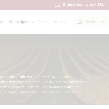
Gratislieferung ab € 120.–
Suche
bo
Subskription
Events
Magazin
Suche
elt und produzieren in der Provence einige der
enbetriebs besitzen absoluten Kultstatus und werden
ert. Komplexe Terroirs, viel Handarbeit und ein
qualitativen Referenzen Frankreichs und zu einer