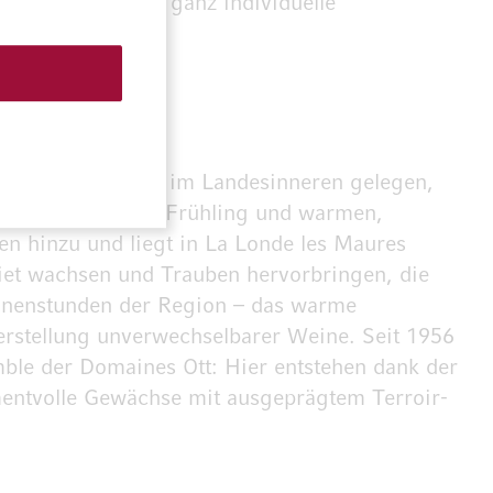
on ihre jeweils ganz individuelle
e
n Kalksteinhängen im Landesinneren gelegen,
n Wintern, frühem Frühling und warmen,
en hinzu und liegt in La Londe les Maures
iet wachsen und Trauben hervorbringen, die
onnenstunden der Region – das warme
erstellung unverwechselbarer Weine. Seit 1956
ble der Domaines Ott: Hier entstehen dank der
entvolle Gewächse mit ausgeprägtem Terroir-