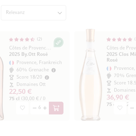
op
2
Bio
Côtes de Provence AOC
2025 By.Ott Rosé
2025 Clos Mi
Rosé
Provence, Frankreich
Provence,
60% Grenache
70% Gren
Score 18/20
Score 18.
Domaines Ott
Domaines 
22,50 €
36,90 €
75 cl
(30,00 € / l)
75 cl
(49,20 € 
In den Warenkorb