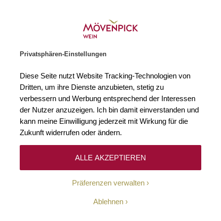
Weinhändler des Jahres 2026
Zur Startseite
SUCHE
WARENKORB
Minicart
Privatsphären-Einstellungen
Startseite
Winzer
Frankreich
Domaine Leflaive
Diese Seite nutzt Website Tracking-Technologien von
Dritten, um ihre Dienste anzubieten, stetig zu
Domaine Leflaive
(0)
verbessern und Werbung entsprechend der Interessen
der Nutzer anzuzeigen. Ich bin damit einverstanden und
kann meine Einwilligung jederzeit mit Wirkung für die
Das Weingut der Familie Leflaive liegt in der Gemeinde Puligny-
Montrachet im südlichen Teil der Côte d’Or, mitten im Herzen des
Zukunft widerrufen oder ändern.
Burgund. Seit vielen Jahrzehnten schon genießt die Domaine einen
legendären Ruf als einer der besten Weißwein-Produzenten der
Region. Das kommt nicht von ungefähr, denn bei der Domaine Leflaive
ALLE AKZEPTIEREN
entstehen mit großer Konstanz Weltklasse-Chardonnays aus den
absoluten Prestige-Lagen des Burgund – einzigartig komplexe, extrem
Präferenzen verwalten
rare und weltweit gesuchte Weißweine mit unvergleichlicher Eleganz
und spektakulärem Reifepotenzial.
Ablehnen