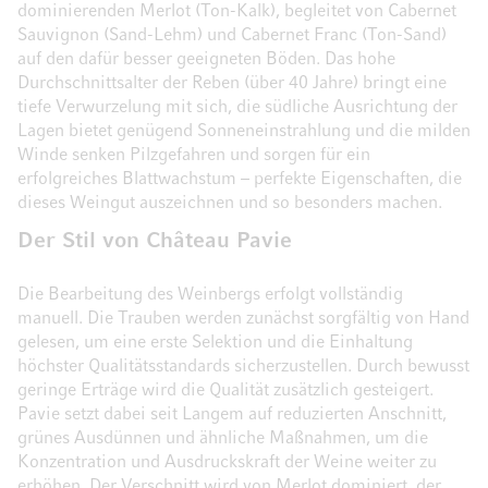
dominierenden Merlot (Ton-Kalk), begleitet von Cabernet
Sauvignon (Sand-Lehm) und Cabernet Franc (Ton-Sand)
auf den dafür besser geeigneten Böden. Das hohe
Durchschnittsalter der Reben (über 40 Jahre) bringt eine
tiefe Verwurzelung mit sich, die südliche Ausrichtung der
Lagen bietet genügend Sonneneinstrahlung und die milden
Winde senken Pilzgefahren und sorgen für ein
erfolgreiches Blattwachstum – perfekte Eigenschaften, die
dieses Weingut auszeichnen und so besonders machen.
Der Stil von Château Pavie
Die Bearbeitung des Weinbergs erfolgt vollständig
manuell. Die Trauben werden zunächst sorgfältig von Hand
gelesen, um eine erste Selektion und die Einhaltung
höchster Qualitätsstandards sicherzustellen. Durch bewusst
geringe Erträge wird die Qualität zusätzlich gesteigert.
Pavie setzt dabei seit Langem auf reduzierten Anschnitt,
grünes Ausdünnen und ähnliche Maßnahmen, um die
Konzentration und Ausdruckskraft der Weine weiter zu
erhöhen. Der Verschnitt wird von Merlot dominiert, der