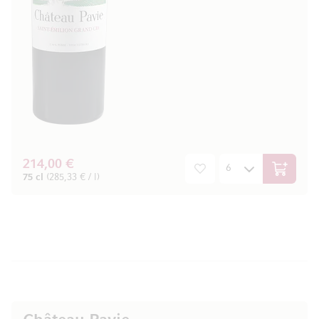
214,00 €
In den W
75 cl
(285,33 € / l)