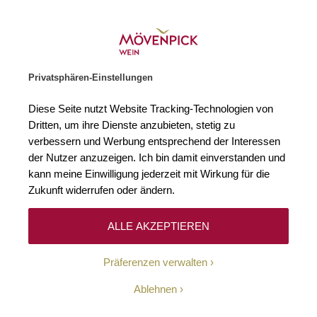
Weinhändler des Jahres 2026
Zur Startseite
SUCHE
WARENKORB
Minicart
Privatsphären-Einstellungen
Startseite
Winzer
Frankreich
Château Pavie
Diese Seite nutzt Website Tracking-Technologien von
Dritten, um ihre Dienste anzubieten, stetig zu
Château Pavie
verbessern und Werbung entsprechend der Interessen
der Nutzer anzuzeigen. Ich bin damit einverstanden und
kann meine Einwilligung jederzeit mit Wirkung für die
Zukunft widerrufen oder ändern.
ALLE AKZEPTIEREN
Im vierten Jahrhundert wuchsen auf diesem Land
Präferenzen verwalten
rotfleischige Pavie-Pfirsiche, die dem Château seinen
Namen gaben. Nach und nach wichen die Pfirsiche der
Ablehnen
Rebe und mit den wechselnden Besitzern stieg deren
Flächenanteil als auch die Qualität der daraus gewonnenen