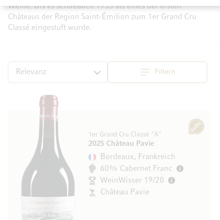
Weine. Bis es schließlich 1955 als eines der ersten
Châteaus der Region Saint-Émilion zum 1er Grand Cru
Classé eingestuft wurde.
Filtern
Top
Sortieren
Subscription
1er Grand Cru Classé "A"
2025 Château Pavie
Bordeaux, Frankreich
60% Cabernet Franc
WeinWisser 19/20
Château Pavie