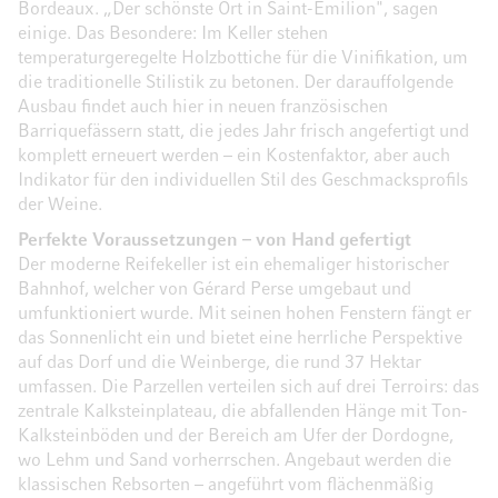
Bordeaux. „Der schönste Ort in Saint-Émilion", sagen
einige. Das Besondere: Im Keller stehen
temperaturgeregelte Holzbottiche für die Vinifikation, um
die traditionelle Stilistik zu betonen. Der darauffolgende
Ausbau findet auch hier in neuen französischen
Barriquefässern statt, die jedes Jahr frisch angefertigt und
komplett erneuert werden – ein Kostenfaktor, aber auch
Indikator für den individuellen Stil des Geschmacksprofils
der Weine.
Perfekte Voraussetzungen – von Hand gefertigt
Der moderne Reifekeller ist ein ehemaliger historischer
Bahnhof, welcher von Gérard Perse umgebaut und
umfunktioniert wurde. Mit seinen hohen Fenstern fängt er
das Sonnenlicht ein und bietet eine herrliche Perspektive
auf das Dorf und die Weinberge, die rund 37 Hektar
umfassen. Die Parzellen verteilen sich auf drei Terroirs: das
zentrale Kalksteinplateau, die abfallenden Hänge mit Ton-
Kalksteinböden und der Bereich am Ufer der Dordogne,
wo Lehm und Sand vorherrschen. Angebaut werden die
klassischen Rebsorten – angeführt vom flächenmäßig