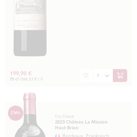
199,90 €
In den W
75 cl
(266,53 € / l)
21
%
Cru Classé
2023 Château La Mission
Haut-Brion
Bordeaux, Frankreich