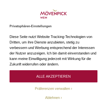
Weinhändler des Jahres 2026
Zur Startseite
SUCHE
WARENKORB
Minicart
Privatsphären-Einstellungen
Startseite
Winzer
Frankreich
Château Mission Haut Brion
Diese Seite nutzt Website Tracking-Technologien von
Dritten, um ihre Dienste anzubieten, stetig zu
Château Mission Haut
verbessern und Werbung entsprechend der Interessen
Brion
der Nutzer anzuzeigen. Ich bin damit einverstanden und
kann meine Einwilligung jederzeit mit Wirkung für die
Zukunft widerrufen oder ändern.
ALLE AKZEPTIEREN
Präferenzen verwalten
La Mission Haut-Brion ist der Name eines Weingutes, das
sich in dem Weinbaugebiet Pessac-Léognan, das der
Ablehnen
französischen Weinbauregion Bordeaux angehört,