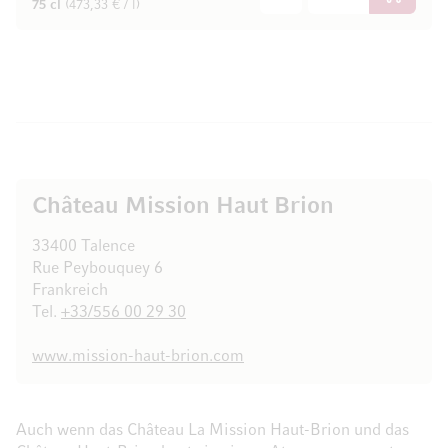
In den W
75 cl
(473,33 € / l)
Château Mission Haut Brion
33400 Talence
Rue Peybouquey 6
Frankreich
Tel.
+33/556 00 29 30
www.mission-haut-brion.com
Auch wenn das Château La Mission Haut-Brion und das