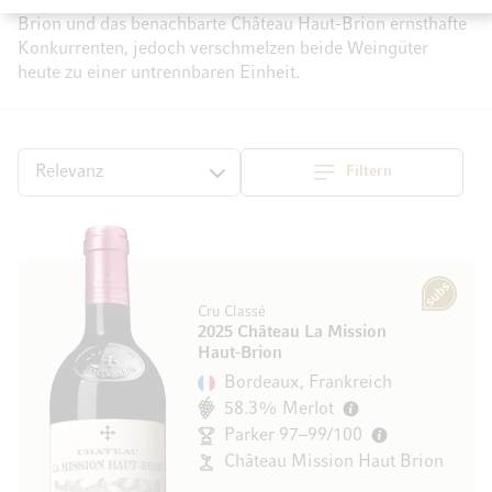
befindet. Lange Zeit waren das Château La Mission Haut-
Brion und das benachbarte Château Haut-Brion ernsthafte
Konkurrenten, jedoch verschmelzen beide Weingüter
heute zu einer untrennbaren Einheit.
Filtern
Top
Sortieren
Subscription
Cru Classé
2025 Château La Mission
Haut-Brion
Bordeaux, Frankreich
58.3% Merlot
Parker 97–99/100
Château Mission Haut Brion