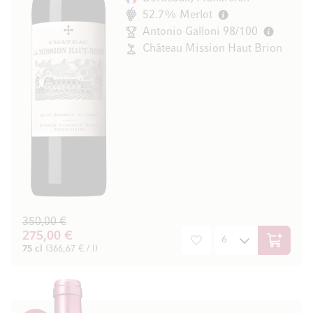
52.7% Merlot
Antonio Galloni 98/100
Château Mission Haut Brion
350,00 €
275,00 €
In den W
75 cl
(366,67 € / l)