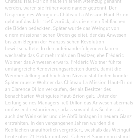
Château Haut-Brion heute in einem Atemzug genannt
werden, waren sie früher voneinander getrennt. Der
Ursprung des Weingutes Château La Mission Haut-Brion
geht auf das Jahr 1540 zurück, als die ersten Rebflächen
die Böden bedeckten. Später wurde das Weingut von
einem missionarischen Orden geleitet, der das Anwesen
bis zum Beginn der Französischen Revolution
bewirtschaftete. In den aufeinanderfolgenden Jahren
wechselte das Gut mehrmals den Besitzer, ehe Frédéric
Woltner das Anwesen erwarb. Frédéric Woltner führte
umfangreiche Renovierungsarbeiten durch, damit die
Weinherstellung auf höchstem Niveau stattfinden konnte.
Später musste Woltner das Château La Mission Haut-Brion
an Clarence Dillon verkaufen, der als Besitzer des
benachbarten Weingutes Haut-Brion galt. Unter der
Leitung seines Managers ließ Dillon das Anwesen abermals
umfassend restaurieren, sodass sowohl das Schloss als
auch der Weinkeller und die Abfüllanlagen in neuem Glanz
erstrahlten. In den vergangenen Jahren wurden die
Rebflächen unaufhörlich vergrößert, weshalb das Weingut
heute über 21 Hektar umfasst. Cabernet Sauvignon ist mit