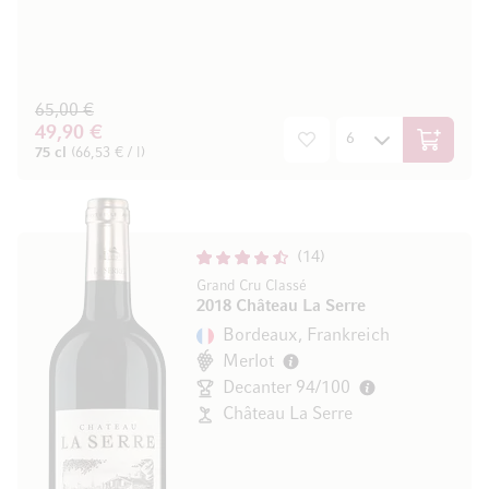
65,00 €
49,90 €
In den W
75 cl
(66,53 € / l)
14
Grand Cru Classé
2018 Château La Serre
Bordeaux, Frankreich
Merlot
Decanter 94/100
Château La Serre