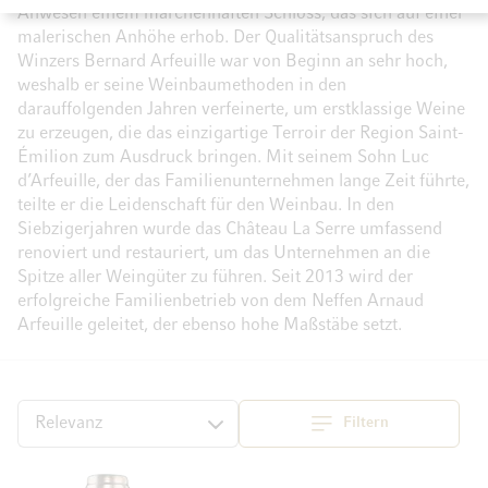
Anwesen einem märchenhaften Schloss, das sich auf einer
malerischen Anhöhe erhob. Der Qualitätsanspruch des
Winzers Bernard Arfeuille war von Beginn an sehr hoch,
weshalb er seine Weinbaumethoden in den
darauffolgenden Jahren verfeinerte, um erstklassige Weine
zu erzeugen, die das einzigartige Terroir der Region Saint-
Émilion zum Ausdruck bringen. Mit seinem Sohn Luc
d’Arfeuille, der das Familienunternehmen lange Zeit führte,
teilte er die Leidenschaft für den Weinbau. In den
Siebzigerjahren wurde das Château La Serre umfassend
renoviert und restauriert, um das Unternehmen an die
Spitze aller Weingüter zu führen. Seit 2013 wird der
erfolgreiche Familienbetrieb von dem Neffen Arnaud
Arfeuille geleitet, der ebenso hohe Maßstäbe setzt.
Filtern
Top
Sortieren