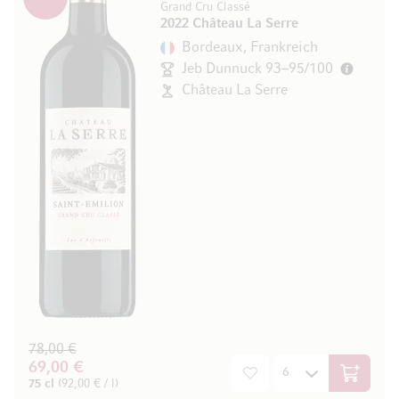
Grand Cru Classé
2022 Château La Serre
Bordeaux, Frankreich
Jeb Dunnuck 93–95/100
Château La Serre
78,00 €
69,00 €
In den W
75 cl
(92,00 € / l)