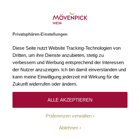
Gratislieferung ab € 120.–
Zur Startseite
SUCHE
WARENKORB
Minicart
Privatsphären-Einstellungen
Startseite
Winzer
Frankreich
Château La Serre
Diese Seite nutzt Website Tracking-Technologien von
Dritten, um ihre Dienste anzubieten, stetig zu
Château La Serre
verbessern und Werbung entsprechend der Interessen
der Nutzer anzuzeigen. Ich bin damit einverstanden und
kann meine Einwilligung jederzeit mit Wirkung für die
Zukunft widerrufen oder ändern.
ALLE AKZEPTIEREN
Eines der führenden Weingüter der Weinbauregion Saint-
Präferenzen verwalten
Émilion ist das Château La Serre, dessen Architektur von
einer atemberaubenden Landschaft gesäumt wird. Es war
Ablehnen
der leidenschaftliche Winzer Bernard Arfeuille, der das
Château La Serre 1956 kaufte. Schon damals glich das