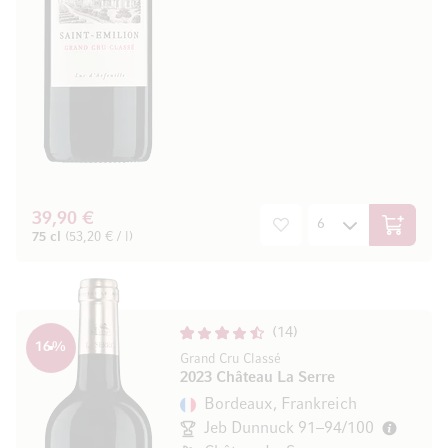
39,90 €
In den W
75 cl
(53,20 € / l)
14
16
%
Grand Cru Classé
2023 Château La Serre
Bordeaux, Frankreich
Jeb Dunnuck 91–94/100