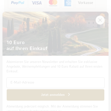
Vorkasse
Rechnung
10 Euro
auf Ihren Einkauf
Abonnieren Sie unseren Newsletter und erhalten Sie exklusive
Angebote, Weinempfehlungen und 10 Euro Rabatt auf Ihren ersten
Einkauf.
Impressum
Datenschutz und Disclaimer
AGB
Jetzt anmelden
Abmeldung jederzeit möglich. Mit der Anmeldung stimmen Sie
© 2026 Mövenpick Wein Deutschland GmbH & Co. KG