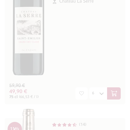
Château La Serre
59,90 €
49,90 €
In den W
75 cl
(66,53 € / l)
14
11
%