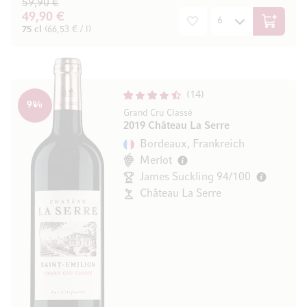
59,90 €
49,90 €
In den W
75 cl
(66,53 € / l)
14
9
%
Grand Cru Classé
2019 Château La Serre
Bordeaux, Frankreich
Merlot
James Suckling 94/100
Château La Serre