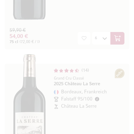
59,90 €
54,00 €
In den W
75 cl
(72,00 € / l)
14
Subscription
Grand Cru Classé
2025 Château La Serre
Bordeaux, Frankreich
Falstaff 95/100
Château La Serre