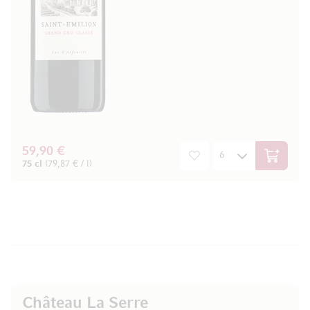
59,90 €
In den W
75 cl
(79,87 € / l)
Château La Serre