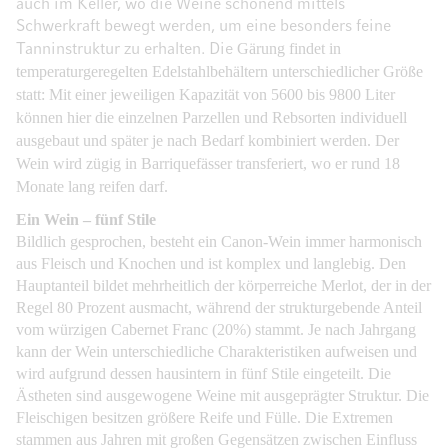
auch im Keller, wo die Weine schonend mittels
Schwerkraft bewegt werden, um eine besonders feine
Gärung
findet in
Tanninstruktur zu erhalten. Die
temperaturgeregelten Edelstahlbehältern unterschiedlicher Größe
statt: Mit einer jeweiligen Kapazität von 5600 bis 9800 Liter
können hier die einzelnen Parzellen und Rebsorten individuell
ausgebaut und später je nach Bedarf kombiniert werden. Der
Wein wird zügig in
Barrique
fässer transferiert, wo er rund 18
Monate lang reifen darf.
Ein Wein – fünf Stile
Bildlich gesprochen, besteht ein Canon-Wein immer harmonisch
aus Fleisch und Knochen und ist komplex und langlebig. Den
Hauptanteil bildet mehrheitlich der körperreiche Merlot, der in der
Regel 80 Prozent ausmacht, während der strukturgebende Anteil
vom würzigen Cabernet Franc (20%) stammt. Je nach Jahrgang
kann der Wein unterschiedliche Charakteristiken aufweisen und
wird aufgrund dessen hausintern in fünf Stile eingeteilt. Die
Ästheten sind ausgewogene Weine mit ausgeprägter Struktur. Die
Fleischigen besitzen größere Reife und Fülle. Die Extremen
stammen aus Jahren mit großen Gegensätzen zwischen Einfluss