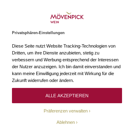
Gratislieferung ab € 120.–
Zur Startseite
SUCHE
WARENKORB
Minicart
Privatsphären-Einstellungen
Startseite
Winzer
Frankreich
Château Canon
Diese Seite nutzt Website Tracking-Technologien von
Dritten, um ihre Dienste anzubieten, stetig zu
Château Canon
verbessern und Werbung entsprechend der Interessen
der Nutzer anzuzeigen. Ich bin damit einverstanden und
kann meine Einwilligung jederzeit mit Wirkung für die
Zukunft widerrufen oder ändern.
ALLE AKZEPTIEREN
Entlang des Flusses Dordogne erstrecken sich viele
Präferenzen verwalten
Weingüter, die zu den besten Produzenten der
Weinbauregion Bordeaux gehören. Einer der
Ablehnen
renommiertesten ist Château Canon, das sich in berühmten
Weinbaugebiet Saint-Émilion befindet. Die Rebflächen