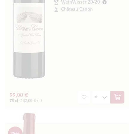
WeinWisser 20/20
Château Canon
99,00 €
In den W
75 cl
(132,00 € / l)
25
%