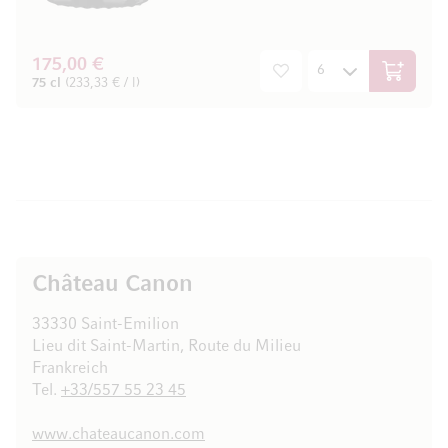
175,00 €
In den W
75 cl
(233,33 € / l)
Château Canon
33330 Saint-Emilion
Lieu dit Saint-Martin, Route du Milieu
Frankreich
Tel.
+33/557 55 23 45
www.chateaucanon.com