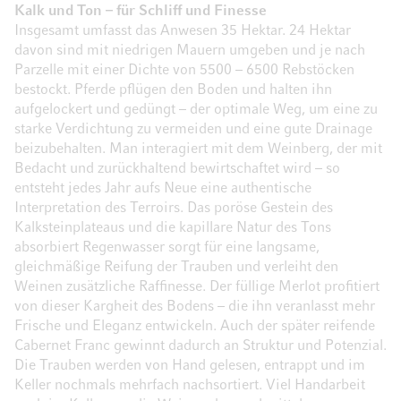
Kalk und Ton – für Schliff und Finesse
Insgesamt umfasst das Anwesen 35 Hektar. 24 Hektar
davon sind mit niedrigen Mauern umgeben und je nach
Parzelle mit einer Dichte von 5500 – 6500 Rebstöcken
bestockt. Pferde pflügen den Boden und halten ihn
aufgelockert und gedüngt – der optimale Weg, um eine zu
starke Verdichtung zu vermeiden und eine gute Drainage
beizubehalten. Man interagiert mit dem Weinberg, der mit
Bedacht und zurückhaltend bewirtschaftet wird – so
entsteht jedes Jahr aufs Neue eine authentische
Interpretation des Terroirs. Das poröse Gestein des
Kalksteinplateaus und die kapillare Natur des Tons
absorbiert Regenwasser sorgt für eine langsame,
gleichmäßige Reifung der Trauben und verleiht den
Weinen zusätzliche Raffinesse. Der füllige Merlot profitiert
von dieser Kargheit des Bodens – die ihn veranlasst mehr
Frische und Eleganz entwickeln. Auch der später reifende
Cabernet Franc gewinnt dadurch an Struktur und Potenzial.
Die Trauben werden von Hand gelesen, entrappt und im
Keller nochmals mehrfach nachsortiert. Viel Handarbeit