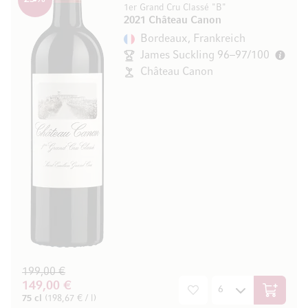
1er Grand Cru Classé "B"
2021 Château Canon
Bordeaux, Frankreich
James Suckling 96–97/100
Château Canon
199,00 €
149,00 €
In den W
75 cl
(198,67 € / l)