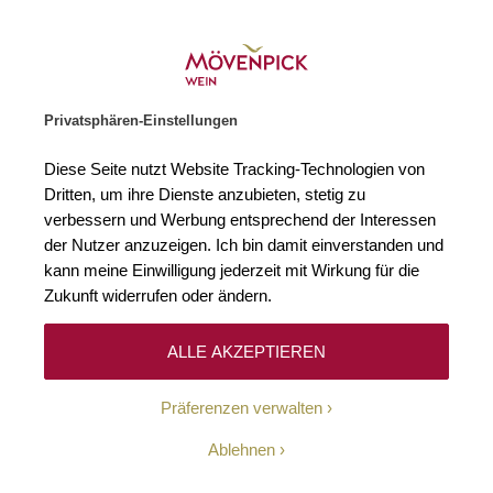
Gratislieferung ab € 120.–
Zur Startseite
SUCHE
WARENKORB
Minicart
Privatsphären-Einstellungen
Startseite
Winzer
Deutschland
Friedrich Becker
Diese Seite nutzt Website Tracking-Technologien von
Dritten, um ihre Dienste anzubieten, stetig zu
Friedrich Becker
verbessern und Werbung entsprechend der Interessen
der Nutzer anzuzeigen. Ich bin damit einverstanden und
kann meine Einwilligung jederzeit mit Wirkung für die
Zukunft widerrufen oder ändern.
ALLE AKZEPTIEREN
In der kleinen Pfälzer Ortschaft Schweigen, die sich direkt
Präferenzen verwalten
an der deutsch-französischen Grenze befindet, ist das
Weingut Friedrich Becker zuhause. Der Traditionsbetrieb,
Ablehnen
der seit vielen Generationen in Familienhand ist, gehört
nicht nur zu den besten Produzenten an der südlichen