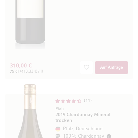
310,00 €
Auf Anfrage
75 cl
(413,33 € / l)
11
Pfalz
2019 Chardonnay Mineral
trocken
Pfalz, Deutschland
100% Chardonnay