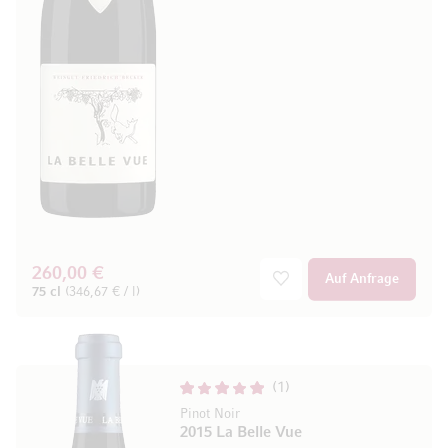
260,00 €
Auf Anfrage
75 cl
(346,67 € / l)
1
Pinot Noir
2015 La Belle Vue