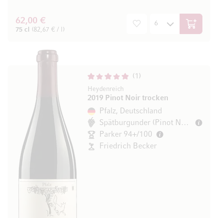
62,00 €
In den W
75 cl
(82,67 € / l)
1
Heydenreich
2019 Pinot Noir trocken
Pfalz, Deutschland
Spätburgunder (Pinot Noir)
Parker 94+/100
Friedrich Becker