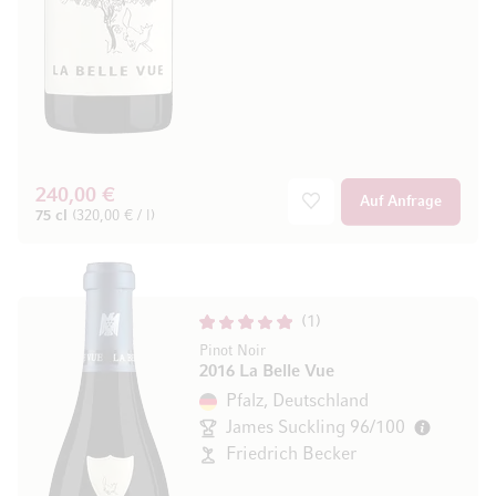
240,00 €
Auf Anfrage
75 cl
(320,00 € / l)
1
Pinot Noir
2016 La Belle Vue
Pfalz, Deutschland
James Suckling 96/100
Friedrich Becker