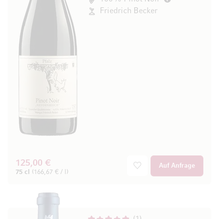
Friedrich Becker
125,00 €
Auf Anfrage
75 cl
(166,67 € / l)
1