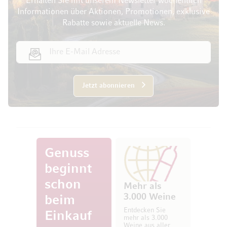
Erhalten Sie mit unserem Newsletter wöchentlich
Informationen über Aktionen, Promotionen, exklusive
Rabatte sowie aktuelle News.
E-Mail Adresse
Jetzt abonnieren
Genuss
beginnt
schon
Mehr als
3.000 Weine
beim
Entdecken Sie
Einkauf
mehr als 3.000
Weine aus aller