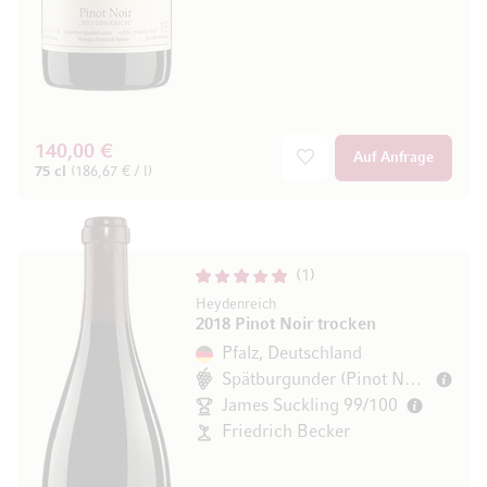
140,00 €
Auf Anfrage
75 cl
(186,67 € / l)
1
Heydenreich
2018 Pinot Noir trocken
Pfalz, Deutschland
Spätburgunder (Pinot Noir)
James Suckling 99/100
Friedrich Becker