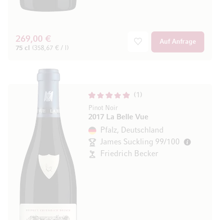
269,00 €
Auf Anfrage
75 cl
(358,67 € / l)
1
Pinot Noir
2017 La Belle Vue
Pfalz, Deutschland
James Suckling 99/100
Friedrich Becker