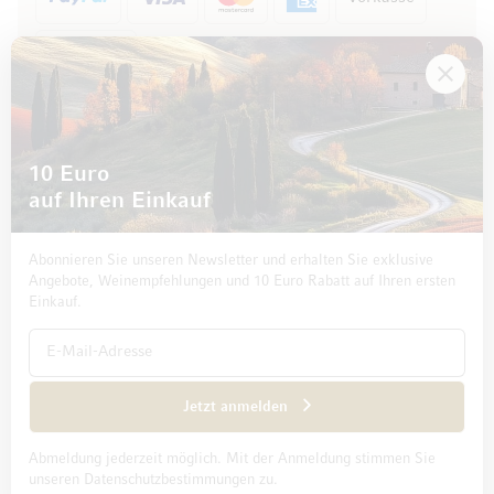
Rechnung
10 Euro
auf Ihren Einkauf
Abonnieren Sie unseren Newsletter und erhalten Sie exklusive
Angebote, Weinempfehlungen und 10 Euro Rabatt auf Ihren ersten
Einkauf.
Impressum
Datenschutz und Disclaimer
AGB
Jetzt anmelden
Abmeldung jederzeit möglich. Mit der Anmeldung stimmen Sie
© 2026 Mövenpick Wein Deutschland GmbH & Co. KG
unseren Datenschutzbestimmungen zu.