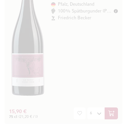
Pfalz, Deutschland
100% Spätburgunder (Pinot Noir)
Friedrich Becker
15,90 €
In den W
75 cl
(21,20 € / l)