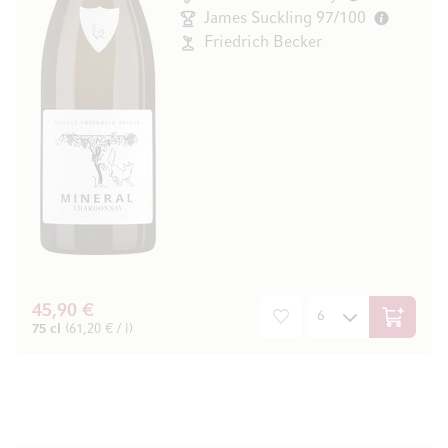
James Suckling 97/100
Friedrich Becker
45,90 €
In den W
75 cl
(61,20 € / l)