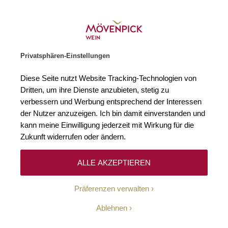
Weinhändler des Jahres 2026
Zur Startseite
SUCHE
WARENKORB
Minicart
Privatsphären-Einstellungen
Startseite
Winzer
Diese Seite nutzt Website Tracking-Technologien von
Dritten, um ihre Dienste anzubieten, stetig zu
verbessern und Werbung entsprechend der Interessen
Keine Ergebnisse
der Nutzer anzuzeigen. Ich bin damit einverstanden und
kann meine Einwilligung jederzeit mit Wirkung für die
Zukunft widerrufen oder ändern.
10-Euro-Willkommens-
ALLE AKZEPTIEREN
Gutschein
Präferenzen verwalten
Erhalten Sie mit unserem Newsletter wöchentlich
Ablehnen
Informationen über Aktionen, Promotionen, exklusive
Rabatte sowie aktuelle News.