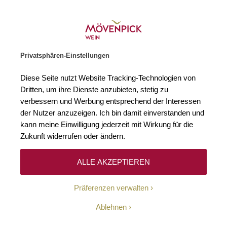
Weinhändler des Jahres 2026
Zur Startseite
SUCHE
WARENKORB
Minicart
Privatsphären-Einstellungen
Startseite
Winzer
Diese Seite nutzt Website Tracking-Technologien von
Dritten, um ihre Dienste anzubieten, stetig zu
verbessern und Werbung entsprechend der Interessen
Keine Ergebnisse
der Nutzer anzuzeigen. Ich bin damit einverstanden und
kann meine Einwilligung jederzeit mit Wirkung für die
Zukunft widerrufen oder ändern.
10-Euro-Willkommens-
ALLE AKZEPTIEREN
Gutschein
Präferenzen verwalten
Erhalten Sie mit unserem Newsletter wöchentlich
Ablehnen
Informationen über Aktionen, Promotionen, exklusive
Rabatte sowie aktuelle News.