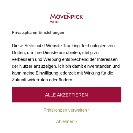
Weinhändler des Jahres 2026
Zur Startseite
SUCHE
WARENKORB
Minicart
Privatsphären-Einstellungen
Startseite
Winzer
Diese Seite nutzt Website Tracking-Technologien von
Dritten, um ihre Dienste anzubieten, stetig zu
verbessern und Werbung entsprechend der Interessen
Keine Ergebnisse
der Nutzer anzuzeigen. Ich bin damit einverstanden und
kann meine Einwilligung jederzeit mit Wirkung für die
Zukunft widerrufen oder ändern.
10-Euro-Willkommens-
ALLE AKZEPTIEREN
Gutschein
Präferenzen verwalten
Erhalten Sie mit unserem Newsletter wöchentlich
Ablehnen
Informationen über Aktionen, Promotionen, exklusive
Rabatte sowie aktuelle News.