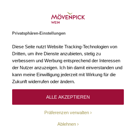
Weinhändler des Jahres 2026
Zur Startseite
SUCHE
WARENKORB
Minicart
Privatsphären-Einstellungen
Startseite
Winzer
Diese Seite nutzt Website Tracking-Technologien von
Dritten, um ihre Dienste anzubieten, stetig zu
verbessern und Werbung entsprechend der Interessen
Keine Ergebnisse
der Nutzer anzuzeigen. Ich bin damit einverstanden und
kann meine Einwilligung jederzeit mit Wirkung für die
Zukunft widerrufen oder ändern.
10-Euro-Willkommens-
ALLE AKZEPTIEREN
Gutschein
Präferenzen verwalten
Erhalten Sie mit unserem Newsletter wöchentlich
Ablehnen
Informationen über Aktionen, Promotionen, exklusive
Rabatte sowie aktuelle News.