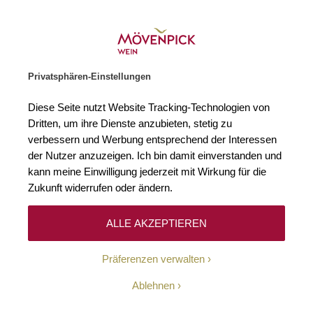
Weinhändler des Jahres 2026
Zur Startseite
SUCHE
WARENKORB
Minicart
Privatsphären-Einstellungen
Startseite
Winzer
Diese Seite nutzt Website Tracking-Technologien von
Dritten, um ihre Dienste anzubieten, stetig zu
verbessern und Werbung entsprechend der Interessen
Keine Ergebnisse
der Nutzer anzuzeigen. Ich bin damit einverstanden und
kann meine Einwilligung jederzeit mit Wirkung für die
Zukunft widerrufen oder ändern.
10-Euro-Willkommens-
ALLE AKZEPTIEREN
Gutschein
Präferenzen verwalten
Erhalten Sie mit unserem Newsletter wöchentlich
Ablehnen
Informationen über Aktionen, Promotionen, exklusive
Rabatte sowie aktuelle News.