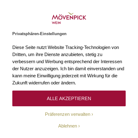
Weinhändler des Jahres 2026
Zur Startseite
SUCHE
WARENKORB
Minicart
Privatsphären-Einstellungen
Startseite
Winzer
Diese Seite nutzt Website Tracking-Technologien von
Dritten, um ihre Dienste anzubieten, stetig zu
verbessern und Werbung entsprechend der Interessen
Keine Ergebnisse
der Nutzer anzuzeigen. Ich bin damit einverstanden und
kann meine Einwilligung jederzeit mit Wirkung für die
Zukunft widerrufen oder ändern.
10-Euro-Willkommens-
ALLE AKZEPTIEREN
Gutschein
Präferenzen verwalten
Erhalten Sie mit unserem Newsletter wöchentlich
Ablehnen
Informationen über Aktionen, Promotionen, exklusive
Rabatte sowie aktuelle News.