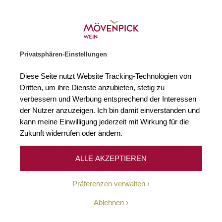
Weinhändler des Jahres 2026
Zur Startseite
SUCHE
WARENKORB
Minicart
Privatsphären-Einstellungen
Startseite
Winzer
Diese Seite nutzt Website Tracking-Technologien von
Dritten, um ihre Dienste anzubieten, stetig zu
verbessern und Werbung entsprechend der Interessen
Keine Ergebnisse
der Nutzer anzuzeigen. Ich bin damit einverstanden und
kann meine Einwilligung jederzeit mit Wirkung für die
Zukunft widerrufen oder ändern.
10-Euro-Willkommens-
ALLE AKZEPTIEREN
Gutschein
Präferenzen verwalten
Erhalten Sie mit unserem Newsletter wöchentlich
Ablehnen
Informationen über Aktionen, Promotionen, exklusive
Rabatte sowie aktuelle News.