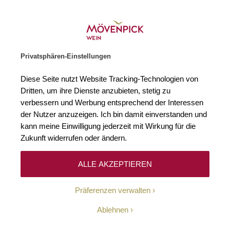
Weinhändler des Jahres 2026
Zur Startseite
SUCHE
WARENKORB
Minicart
Privatsphären-Einstellungen
Startseite
Winzer
Diese Seite nutzt Website Tracking-Technologien von
Dritten, um ihre Dienste anzubieten, stetig zu
verbessern und Werbung entsprechend der Interessen
Keine Ergebnisse
der Nutzer anzuzeigen. Ich bin damit einverstanden und
kann meine Einwilligung jederzeit mit Wirkung für die
Zukunft widerrufen oder ändern.
10-Euro-Willkommens-
ALLE AKZEPTIEREN
Gutschein
Präferenzen verwalten
Erhalten Sie mit unserem Newsletter wöchentlich
Ablehnen
Informationen über Aktionen, Promotionen, exklusive
Rabatte sowie aktuelle News.