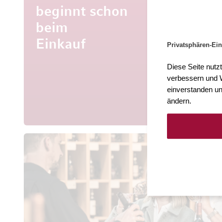
beginnt schon
beim
Mehr al
Entdecke
Einkauf
Privatsphären-Ein
aus aller 
Diese Seite nutz
verbessern und W
einverstanden un
ändern.