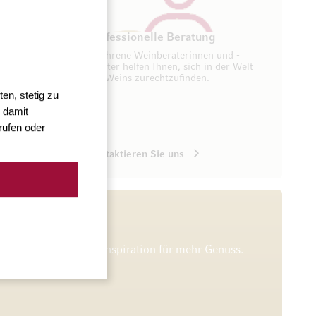
ung
Professionelle Beratung
seren
Erfahrene Weinberaterinnen und -
ugang zu
berater helfen Ihnen, sich in der Welt
des Weins zurechtzufinden.
en, stetig zu
 damit
rufen oder
Kontaktieren Sie uns
he Verkostungen und Inspiration für mehr Genuss.