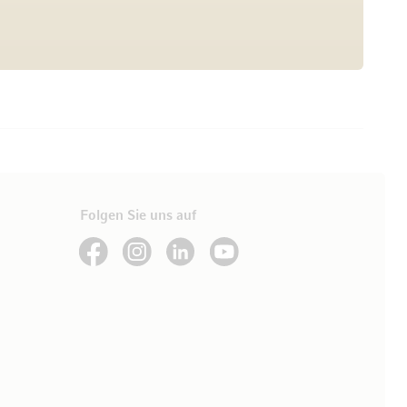
Folgen Sie uns auf
See our Facebook
See our Instagram account
See our LinkedIn
See our YouTube channel