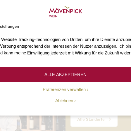
s 3.000 Weine
Mehr als 75 Jahre Erfahr
n Sie mehr als 3.000 Weine
Seit 1948 ermöglichen wir un
stellungen
Welt.
Kundinnen und Kunden den Z
hochwertigen Weinen.
t Website Tracking-Technologien von Dritten, um ihre Dienste anzubiet
erbung entsprechend der Interessen der Nutzer anzuzeigen. Ich bin
d kann meine Einwilligung jederzeit mit Wirkung für die Zukunft wider
Unsere Geschichte
ALLE AKZEPTIEREN
10 Standorte
Präferenzen verwalten
Ablehnen
Persönliche Beratung, täglic
Alle Standorte