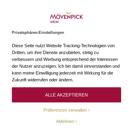
Weinhändler des Jahres 2026
Zur Startseite
SUCHE
WARENKORB
Minicart
Privatsphären-Einstellungen
Startseite
Winzer
Diese Seite nutzt Website Tracking-Technologien von
Dritten, um ihre Dienste anzubieten, stetig zu
verbessern und Werbung entsprechend der Interessen
Keine Ergebnisse
der Nutzer anzuzeigen. Ich bin damit einverstanden und
kann meine Einwilligung jederzeit mit Wirkung für die
Zukunft widerrufen oder ändern.
10-Euro-Willkommens-
ALLE AKZEPTIEREN
Gutschein
Präferenzen verwalten
Erhalten Sie mit unserem Newsletter wöchentlich
Ablehnen
Informationen über Aktionen, Promotionen, exklusive
Rabatte sowie aktuelle News.